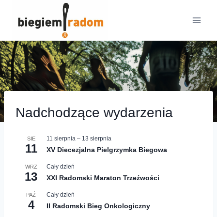
Przejdź
do
treści
Nadchodzące wydarzenia
11 sierpnia
–
13 sierpnia
SIE
11
XV Diecezjalna Pielgrzymka Biegowa
Cały dzień
WRZ
13
XXI Radomski Maraton Trzeźwości
Cały dzień
PAŹ
4
II Radomski Bieg Onkologiczny