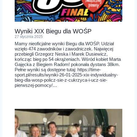
Wyniki XIX Biegu dla WOŚP
27 stycznia 2025
Mamy nieoficjalne wyniki Biegu dla WOŚP. Udział
wzięło 474 zawodników i zawodniczek. Najwięcej
przebiegli Grzegorz Neska i Marek Dusiewicz,
kończąc bieg po 54 okrążeniach. Wśród kobiet Marta
Gajęcka z Biegiem Radom! pokonała dystans 38km.
Pełne wyniki są dostępne tutaj: https://time-
sport.pl/results/wyniki-26-01-2025-xix-indywidualny-
bieg-dla-wosp-policz-sie-z-cukrzyca-i-ucz-sie-
pierwszej-pomocy/…