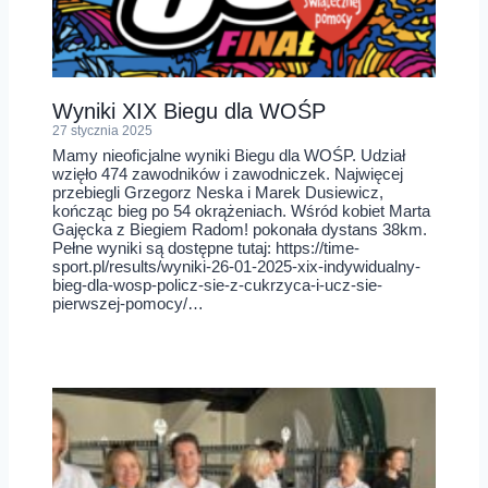
Wyniki XIX Biegu dla WOŚP
27 stycznia 2025
Mamy nieoficjalne wyniki Biegu dla WOŚP. Udział
wzięło 474 zawodników i zawodniczek. Najwięcej
przebiegli Grzegorz Neska i Marek Dusiewicz,
kończąc bieg po 54 okrążeniach. Wśród kobiet Marta
Gajęcka z Biegiem Radom! pokonała dystans 38km.
Pełne wyniki są dostępne tutaj: https://time-
sport.pl/results/wyniki-26-01-2025-xix-indywidualny-
bieg-dla-wosp-policz-sie-z-cukrzyca-i-ucz-sie-
pierwszej-pomocy/…