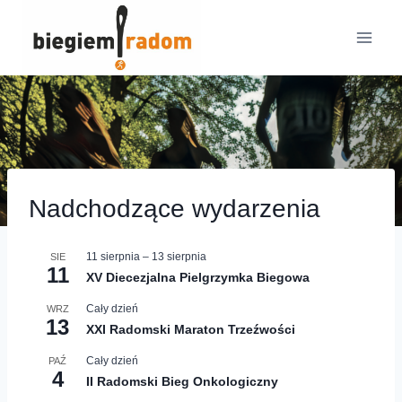
Przejdź
do
treści
Nadchodzące wydarzenia
11 sierpnia
–
13 sierpnia
SIE
11
XV Diecezjalna Pielgrzymka Biegowa
Cały dzień
WRZ
13
XXI Radomski Maraton Trzeźwości
Cały dzień
PAŹ
4
II Radomski Bieg Onkologiczny