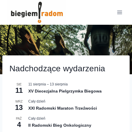
Przejdź
do
treści
Nadchodzące wydarzenia
11 sierpnia
–
13 sierpnia
SIE
11
XV Diecezjalna Pielgrzymka Biegowa
Cały dzień
WRZ
13
XXI Radomski Maraton Trzeźwości
Cały dzień
PAŹ
4
II Radomski Bieg Onkologiczny