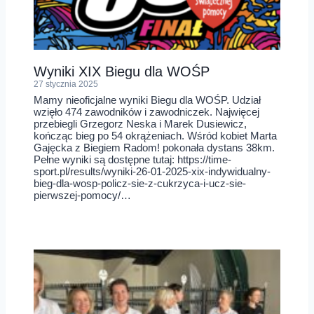
Wyniki XIX Biegu dla WOŚP
27 stycznia 2025
Mamy nieoficjalne wyniki Biegu dla WOŚP. Udział
wzięło 474 zawodników i zawodniczek. Najwięcej
przebiegli Grzegorz Neska i Marek Dusiewicz,
kończąc bieg po 54 okrążeniach. Wśród kobiet Marta
Gajęcka z Biegiem Radom! pokonała dystans 38km.
Pełne wyniki są dostępne tutaj: https://time-
sport.pl/results/wyniki-26-01-2025-xix-indywidualny-
bieg-dla-wosp-policz-sie-z-cukrzyca-i-ucz-sie-
pierwszej-pomocy/…