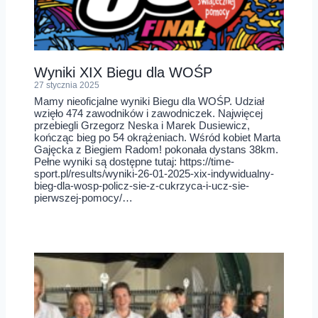
Wyniki XIX Biegu dla WOŚP
27 stycznia 2025
Mamy nieoficjalne wyniki Biegu dla WOŚP. Udział
wzięło 474 zawodników i zawodniczek. Najwięcej
przebiegli Grzegorz Neska i Marek Dusiewicz,
kończąc bieg po 54 okrążeniach. Wśród kobiet Marta
Gajęcka z Biegiem Radom! pokonała dystans 38km.
Pełne wyniki są dostępne tutaj: https://time-
sport.pl/results/wyniki-26-01-2025-xix-indywidualny-
bieg-dla-wosp-policz-sie-z-cukrzyca-i-ucz-sie-
pierwszej-pomocy/…