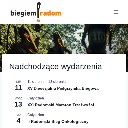
Przejdź
do
treści
Nadchodzące wydarzenia
11 sierpnia
–
13 sierpnia
SIE
11
XV Diecezjalna Pielgrzymka Biegowa
Cały dzień
WRZ
13
XXI Radomski Maraton Trzeźwości
Cały dzień
PAŹ
4
II Radomski Bieg Onkologiczny