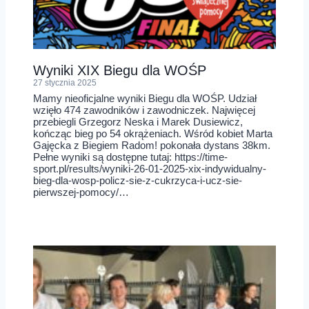
Wyniki XIX Biegu dla WOŚP
27 stycznia 2025
Mamy nieoficjalne wyniki Biegu dla WOŚP. Udział
wzięło 474 zawodników i zawodniczek. Najwięcej
przebiegli Grzegorz Neska i Marek Dusiewicz,
kończąc bieg po 54 okrążeniach. Wśród kobiet Marta
Gajęcka z Biegiem Radom! pokonała dystans 38km.
Pełne wyniki są dostępne tutaj: https://time-
sport.pl/results/wyniki-26-01-2025-xix-indywidualny-
bieg-dla-wosp-policz-sie-z-cukrzyca-i-ucz-sie-
pierwszej-pomocy/…