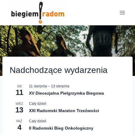
Przejdź
do
treści
Nadchodzące wydarzenia
11 sierpnia
–
13 sierpnia
SIE
11
XV Diecezjalna Pielgrzymka Biegowa
Cały dzień
WRZ
13
XXI Radomski Maraton Trzeźwości
Cały dzień
PAŹ
4
II Radomski Bieg Onkologiczny