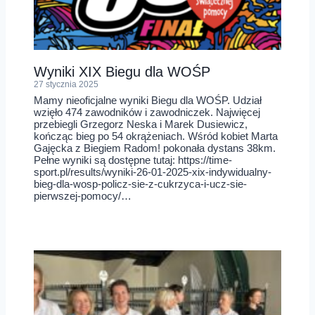
Wyniki XIX Biegu dla WOŚP
27 stycznia 2025
Mamy nieoficjalne wyniki Biegu dla WOŚP. Udział
wzięło 474 zawodników i zawodniczek. Najwięcej
przebiegli Grzegorz Neska i Marek Dusiewicz,
kończąc bieg po 54 okrążeniach. Wśród kobiet Marta
Gajęcka z Biegiem Radom! pokonała dystans 38km.
Pełne wyniki są dostępne tutaj: https://time-
sport.pl/results/wyniki-26-01-2025-xix-indywidualny-
bieg-dla-wosp-policz-sie-z-cukrzyca-i-ucz-sie-
pierwszej-pomocy/…