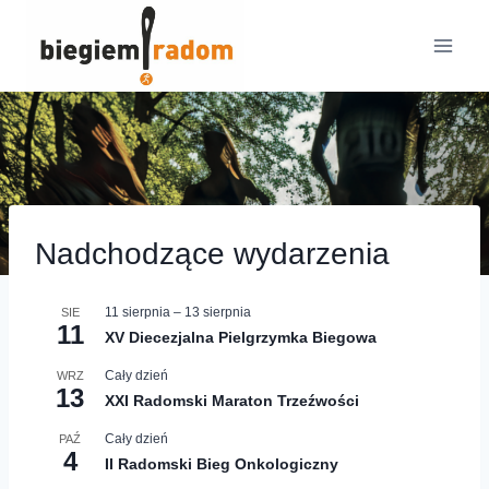
Przejdź
do
treści
Nadchodzące wydarzenia
11 sierpnia
–
13 sierpnia
SIE
11
XV Diecezjalna Pielgrzymka Biegowa
Cały dzień
WRZ
13
XXI Radomski Maraton Trzeźwości
Cały dzień
PAŹ
4
II Radomski Bieg Onkologiczny