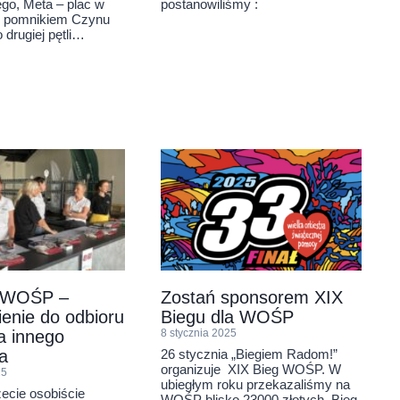
go, Meta – plac w
postanowiliśmy :
 pomnikiem Czynu
 drugiej pętli…
g WOŚP –
Zostań sponsorem XIX
enie do odbioru
Biegu dla WOŚP
a innego
8 stycznia 2025
26 stycznia „Biegiem Radom!”
a
organizuje XIX Bieg WOŚP. W
25
ubiegłym roku przekazaliśmy na
żecie osobiście
WOŚP blisko 23000 złotych. Bieg