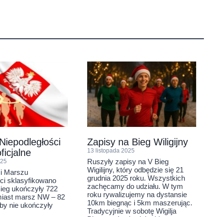
 Niepodległości
Zapisy na Bieg Wiligijny
ficjalne
13 listopada 2025
Ruszyły zapisy na V Bieg
025
Wigilijny, który odbędzie się 21
 i Marszu
grudnia 2025 roku. Wszystkich
ci sklasyfikowano
zachęcamy do udziału. W tym
ieg ukończyły 722
roku rywalizujemy na dystansie
miast marsz NW – 82
10km biegnąc i 5km maszerując.
by nie ukończyły
Tradycyjnie w sobotę Wigilja