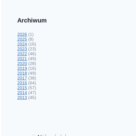
Archiwum
2026
(1)
2025
(8)
2024
(16)
2023
(23)
2022
(46)
2021
(49)
2020
(28)
2019
(16)
2018
(49)
2017
(38)
2016
(64)
2015
(57)
2014
(47)
2013
(45)