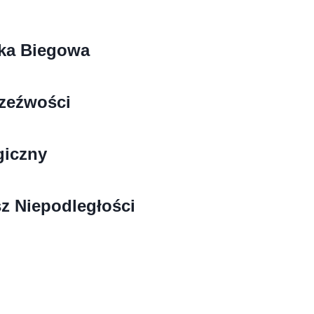
mka Biegowa
zeźwości
giczny
z Niepodległości