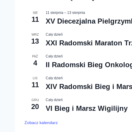
11 sierpnia
–
13 sierpnia
SIE
11
XV Diecezjalna Pielgrzy
Cały dzień
WRZ
13
XXI Radomski Maraton Tr
Cały dzień
PAŹ
4
II Radomski Bieg Onkolo
Cały dzień
LIS
11
XIV Radomski Bieg i Mars
Cały dzień
GRU
20
VI Bieg i Marsz Wigilijny
Zobacz kalendarz