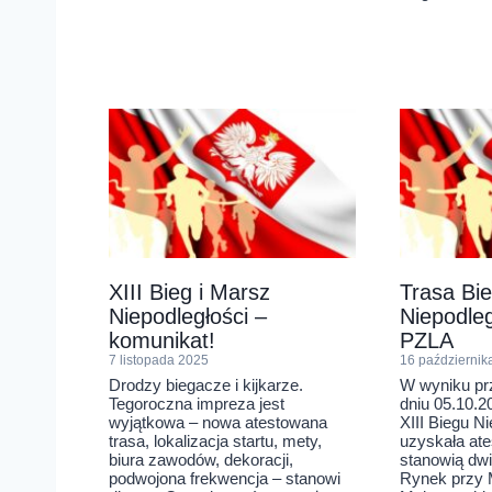
XIII Bieg i Marsz
Trasa Bi
Niepodległości –
Niepodleg
komunikat!
PZLA
7 listopada 2025
16 październik
Drodzy biegacze i kijkarze.
W wyniku pr
Tegoroczna impreza jest
dniu 05.10.20
wyjątkowa – nowa atestowana
XIII Biegu Ni
trasa, lokalizacja startu, mety,
uzyskała ate
biura zawodów, dekoracji,
stanowią dwie
podwojona frekwencja – stanowi
Rynek przy 