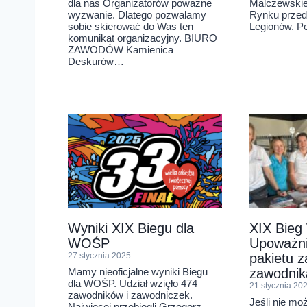
dla nas Organizatorów poważne
Malczewskie
wyzwanie. Dlatego pozwalamy
Rynku przed
sobie skierować do Was ten
Legionów. Po
komunikat organizacyjny. BIURO
ZAWODÓW Kamienica
Deskurów…
Wyniki XIX Biegu dla
XIX Bie
WOŚP
Upoważni
27 stycznia 2025
pakietu z
Mamy nieoficjalne wyniki Biegu
zawodnik
dla WOŚP. Udział wzięło 474
21 stycznia 20
zawodników i zawodniczek.
Jeśli nie mo
Najwięcej przebiegli Grzegorz