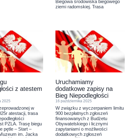
Biegowa środowiska biegowego
ziemi radomskiej. Trasa
egu
Uruchamiamy
łości z atestem
dodatkowe zapisy na
Bieg Niepodległości
a 2025
16 października 2025
zeprowadzonej w
W związku z wyczerpaniem limitu
25r atestacji, trasa
900 bezpłatnych zgłoszeń
epodległości
finansowanych z Budżetu
st PZLA. Trasę biegu
Obywatelskiego i licznymi
 pętle – Start –
zapytaniami o możliwości
Muzeum im. Jacka
dodatkowych zgłoszeń