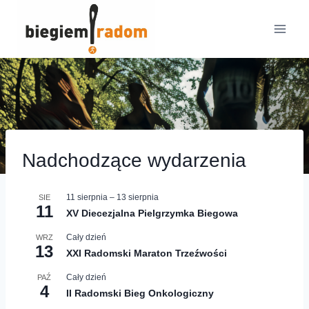
Przejdź
do
treści
Nadchodzące wydarzenia
11 sierpnia
–
13 sierpnia
SIE
11
XV Diecezjalna Pielgrzymka Biegowa
Cały dzień
WRZ
13
XXI Radomski Maraton Trzeźwości
Cały dzień
PAŹ
4
II Radomski Bieg Onkologiczny