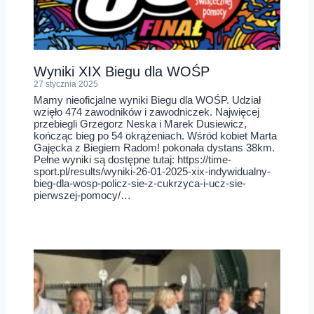
Wyniki XIX Biegu dla WOŚP
27 stycznia 2025
Mamy nieoficjalne wyniki Biegu dla WOŚP. Udział
wzięło 474 zawodników i zawodniczek. Najwięcej
przebiegli Grzegorz Neska i Marek Dusiewicz,
kończąc bieg po 54 okrążeniach. Wśród kobiet Marta
Gajęcka z Biegiem Radom! pokonała dystans 38km.
Pełne wyniki są dostępne tutaj: https://time-
sport.pl/results/wyniki-26-01-2025-xix-indywidualny-
bieg-dla-wosp-policz-sie-z-cukrzyca-i-ucz-sie-
pierwszej-pomocy/…