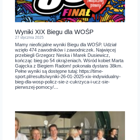
Wyniki XIX Biegu dla WOŚP
27 stycznia 2025
Mamy nieoficjalne wyniki Biegu dla WOŚP. Udział
wzięło 474 zawodników i zawodniczek. Najwięcej
przebiegli Grzegorz Neska i Marek Dusiewicz,
kończąc bieg po 54 okrążeniach. Wśród kobiet Marta
Gajęcka z Biegiem Radom! pokonała dystans 38km.
Pełne wyniki są dostępne tutaj: https://time-
sport.pl/results/wyniki-26-01-2025-xix-indywidualny-
bieg-dla-wosp-policz-sie-z-cukrzyca-i-ucz-sie-
pierwszej-pomocy/…