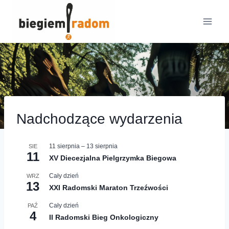
Przejdź
do
treści
Nadchodzące wydarzenia
11 sierpnia
–
13 sierpnia
SIE
11
XV Diecezjalna Pielgrzymka Biegowa
Cały dzień
WRZ
13
XXI Radomski Maraton Trzeźwości
Cały dzień
PAŹ
4
II Radomski Bieg Onkologiczny