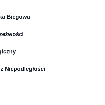
mka Biegowa
zeźwości
giczny
z Niepodległości