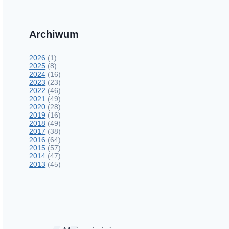
Archiwum
2026
(1)
2025
(8)
2024
(16)
2023
(23)
2022
(46)
2021
(49)
2020
(28)
2019
(16)
2018
(49)
2017
(38)
2016
(64)
2015
(57)
2014
(47)
2013
(45)