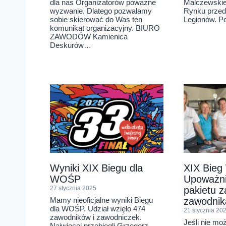
dla nas Organizatorów poważne
Malczewskie
wyzwanie. Dlatego pozwalamy
Rynku przed
sobie skierować do Was ten
Legionów. Po
komunikat organizacyjny. BIURO
ZAWODÓW Kamienica
Deskurów…
Wyniki XIX Biegu dla
XIX Bie
WOŚP
Upoważni
27 stycznia 2025
pakietu z
Mamy nieoficjalne wyniki Biegu
zawodnik
dla WOŚP. Udział wzięło 474
21 stycznia 20
zawodników i zawodniczek.
Jeśli nie mo
Najwięcej przebiegli Grzegorz