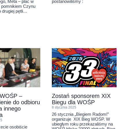
go, Meta – plac w
postanowiliśmy :
 pomnikiem Czynu
 drugiej pętli…
g WOŚP –
Zostań sponsorem XIX
enie do odbioru
Biegu dla WOŚP
a innego
8 stycznia 2025
26 stycznia „Biegiem Radom!”
a
organizuje XIX Bieg WOŚP. W
25
ubiegłym roku przekazaliśmy na
żecie osobiście
WOŚP blisko 23000 złotych. Bieg