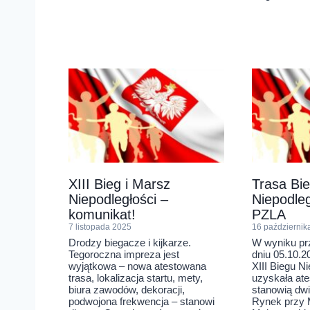
XIII Bieg i Marsz
Trasa Bi
Niepodległości –
Niepodleg
komunikat!
PZLA
7 listopada 2025
16 październik
Drodzy biegacze i kijkarze.
W wyniku pr
Tegoroczna impreza jest
dniu 05.10.20
wyjątkowa – nowa atestowana
XIII Biegu Ni
trasa, lokalizacja startu, mety,
uzyskała ate
biura zawodów, dekoracji,
stanowią dwie
podwojona frekwencja – stanowi
Rynek przy 