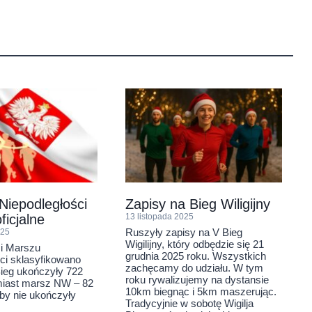
 Niepodległości
Zapisy na Bieg Wiligijny
ficjalne
13 listopada 2025
Ruszyły zapisy na V Bieg
025
Wigilijny, który odbędzie się 21
 i Marszu
grudnia 2025 roku. Wszystkich
ci sklasyfikowano
zachęcamy do udziału. W tym
ieg ukończyły 722
roku rywalizujemy na dystansie
miast marsz NW – 82
10km biegnąc i 5km maszerując.
by nie ukończyły
Tradycyjnie w sobotę Wigilja