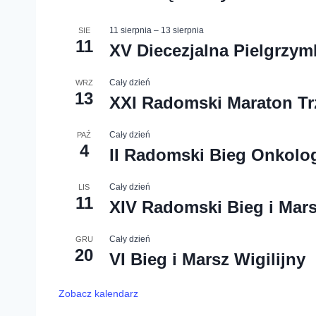
11 sierpnia
–
13 sierpnia
SIE
11
XV Diecezjalna Pielgrzy
Cały dzień
WRZ
13
XXI Radomski Maraton Tr
Cały dzień
PAŹ
4
II Radomski Bieg Onkolo
Cały dzień
LIS
11
XIV Radomski Bieg i Mars
Cały dzień
GRU
20
VI Bieg i Marsz Wigilijny
Zobacz kalendarz