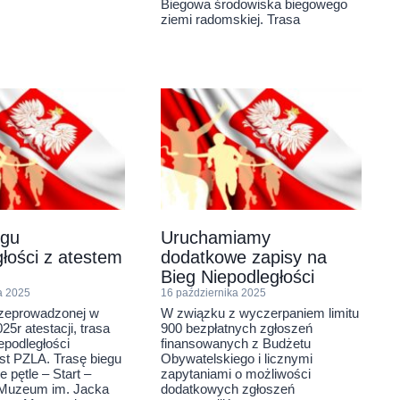
Biegowa środowiska biegowego
ziemi radomskiej. Trasa
egu
Uruchamiamy
łości z atestem
dodatkowe zapisy na
Bieg Niepodległości
a 2025
16 października 2025
zeprowadzonej w
W związku z wyczerpaniem limitu
25r atestacji, trasa
900 bezpłatnych zgłoszeń
epodległości
finansowanych z Budżetu
st PZLA. Trasę biegu
Obywatelskiego i licznymi
 pętle – Start –
zapytaniami o możliwości
Muzeum im. Jacka
dodatkowych zgłoszeń