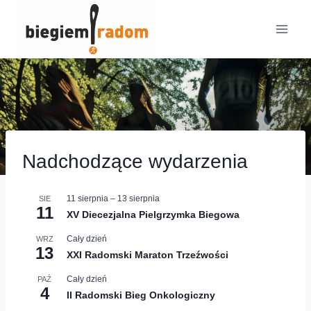
Przejdź
do
treści
Nadchodzące wydarzenia
11 sierpnia
–
13 sierpnia
SIE
11
XV Diecezjalna Pielgrzymka Biegowa
Cały dzień
WRZ
13
XXI Radomski Maraton Trzeźwości
Cały dzień
PAŹ
4
II Radomski Bieg Onkologiczny