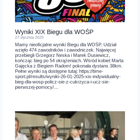
Wyniki XIX Biegu dla WOŚP
27 stycznia 2025
Mamy nieoficjalne wyniki Biegu dla WOŚP. Udział
wzięło 474 zawodników i zawodniczek. Najwięcej
przebiegli Grzegorz Neska i Marek Dusiewicz,
kończąc bieg po 54 okrążeniach. Wśród kobiet Marta
Gajęcka z Biegiem Radom! pokonała dystans 38km.
Pełne wyniki są dostępne tutaj: https://time-
sport.pl/results/wyniki-26-01-2025-xix-indywidualny-
bieg-dla-wosp-policz-sie-z-cukrzyca-i-ucz-sie-
pierwszej-pomocy/…