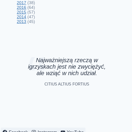
2017
(38)
2016
(64)
2015
(57)
2014
(47)
2013
(45)
W potrzebie – jesteśmy silni!
Niezwykle udany „Bieg dla
Najważniejszą rzeczą w
igrzyskach jest nie zwyciężyć,
Pawełka”
ale wziąć w nich udział.
24 września 2015
CITIUS ALTIUS FORTIUS