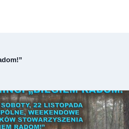
adom!”