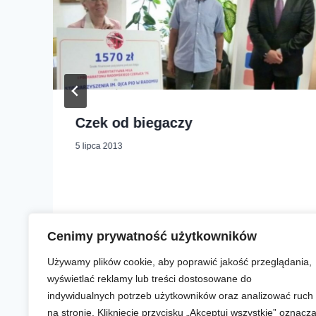
Czek od biegaczy
5 lipca 2013
Cenimy prywatność użytkowników
Używamy plików cookie, aby poprawić jakość przeglądania,
wyświetlać reklamy lub treści dostosowane do
indywidualnych potrzeb użytkowników oraz analizować ruch
na stronie. Kliknięcie przycisku „Akceptuj wszystkie” oznacz
Aktualności
Zapisy online
Biegi
O nas