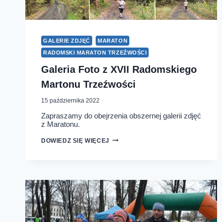
GALERIE ZDJĘĆ
MARATON
RADOMSKI MARATON TRZEŹWOŚCI
Galeria Foto z XVII Radomskiego
Martonu Trzeźwości
15 października 2022
Zapraszamy do obejrzenia obszernej galerii zdjęć
z Maratonu.
GALERIA
DOWIEDZ SIĘ WIĘCEJ
FOTO
Z
XVII
RADOMSKIEGO
MARTONU
TRZEŹWOŚCI