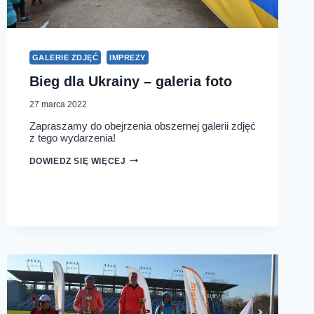
GALERIE ZDJĘĆ
IMPREZY
Bieg dla Ukrainy – galeria foto
27 marca 2022
Zapraszamy do obejrzenia obszernej galerii zdjęć
z tego wydarzenia!
BIEG
DOWIEDZ SIĘ WIĘCEJ
DLA
UKRAINY
–
GALERIA
FOTO