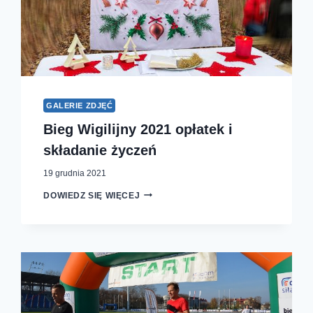
GALERIE ZDJĘĆ
Bieg Wigilijny 2021 opłatek i
składanie życzeń
19 grudnia 2021
BIEG
DOWIEDZ SIĘ WIĘCEJ
WIGILIJNY
2021
OPŁATEK
I
SKŁADANIE
ŻYCZEŃ