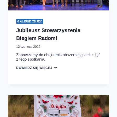
GALERIE ZDJĘĆ
Jubileusz Stowarzyszenia
Biegiem Radom!
12 czerwca 2022
Zapraszamy do obejrzenia obszernej galerii zdjęć
z tego spotkania.
JUBILEUSZ
DOWIEDZ SIĘ WIĘCEJ
STOWARZYSZENIA
BIEGIEM
RADOM!