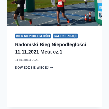
BIEG NIEPODLEGLOŚCI
GALERIE ZDJĘĆ
Radomski Bieg Niepodległości
11.11.2021 Meta cz.1
11 listopada 2021
RADOMSKI
DOWIEDZ SIĘ WIĘCEJ
BIEG
NIEPODLEGŁOŚCI
11.11.2021
META
CZ.1