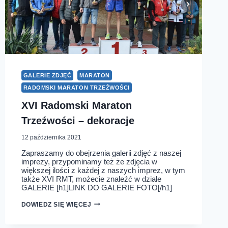
GALERIE ZDJĘĆ
MARATON
RADOMSKI MARATON TRZEŹWOŚCI
XVI Radomski Maraton
Trzeźwości – dekoracje
12 października 2021
Zapraszamy do obejrzenia galerii zdjęć z naszej
imprezy, przypominamy też że zdjęcia w
większej ilości z każdej z naszych imprez, w tym
także XVI RMT, możecie znaleźć w dziale
GALERIE [h1]LINK DO GALERIE FOTO[/h1]
XVI
DOWIEDZ SIĘ WIĘCEJ
RADOMSKI
MARATON
TRZEŹWOŚCI