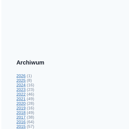
Archiwum
2026
(1)
2025
(8)
2024
(16)
2023
(23)
2022
(46)
2021
(49)
2020
(28)
2019
(16)
2018
(49)
2017
(38)
2016
(64)
2015
(57)