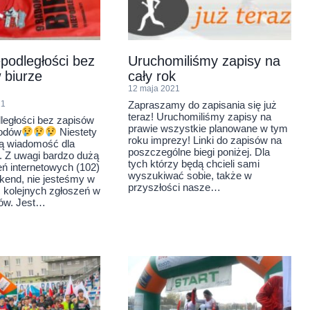
epodległości bez
Uruchomiliśmy zapisy na
 biurze
cały rok
12 maja 2021
Zapraszamy do zapisania się już
21
teraz! Uruchomiliśmy zapisy na
ległości bez zapisów
prawie wszystkie planowane w tym
wodów
Niestety
roku imprezy! Linki do zapisów na
ą wiadomość dla
poszczególne biegi poniżej. Dla
. Z uwagi bardzo dużą
tych którzy będą chcieli sami
eń internetowych (102)
wyszukiwać sobie, także w
kend, nie jesteśmy w
przyszłości nasze…
ć kolejnych zgłoszeń w
ów. Jest…