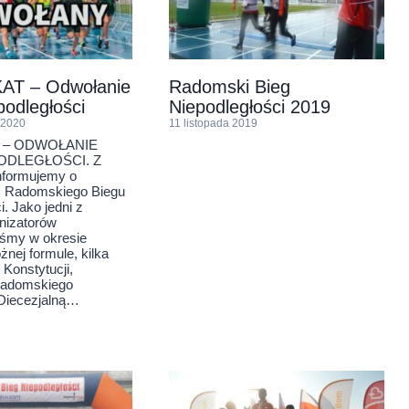
T – Odwołanie
Radomski Bieg
podległości
Niepodległości 2019
 2020
11 listopada 2019
 – ODWOŁANIE
ODLEGŁOŚCI. Z
informujemy o
II Radomskiego Biegu
i. Jako jedni z
anizatorów
iśmy w okresie
żnej formule, kilka
 Konstytucji,
Radomskiego
Diecezjalną…