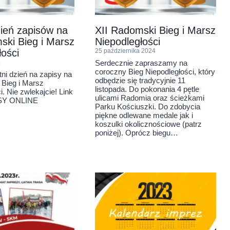
zień zapisów na
XII Radomski Bieg i Marsz
ski Bieg i Marsz
Niepodległości
łości
25 października 2024
Serdecznie zapraszamy na
4
coroczny Bieg Niepodległości, który
tni dzień na zapisy na
odbędzie się tradycyjnie 11
 Bieg i Marsz
listopada. Do pokonania 4 pętle
i. Nie zwlekajcie! Link
ulicami Radomia oraz ścieżkami
ISY ONLINE
Parku Kościuszki. Do zdobycia
piękne odlewane medale jak i
koszulki okolicznościowe (patrz
poniżej). Oprócz biegu…