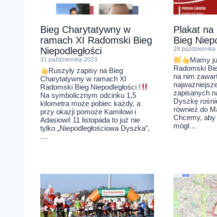
Bieg Charytatywny w
Plakat na
ramach XI Radomski Bieg
Bieg Niep
Niepodległości
28 października
Mamy ju
31 października 2023
Radomski Bie
Ruszyły zapisy na Bieg
na nim zawar
Charytatywny w ramach XI
najważniejsze
Radomski Bieg Niepodległości !
zapisanych n
Na symbolicznym odcinku 1,5
Dyszkę rośn
kilometra może pobiec każdy, a
również do M
przy okazji pomoże Kamilowi i
Chcemy, aby 
Adasiowi! 11 listopada to już nie
mógł…
tylko „Niepodległościowa Dyszka”,
…