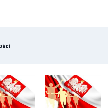
ości
4