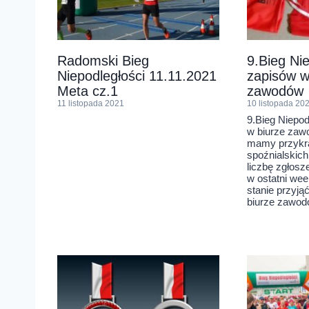
Radomski Bieg
9.Bieg Ni
Niepodległości 11.11.2021
zapisów w
Meta cz.1
zawodów
11 listopada 2021
10 listopada 20
9.Bieg Niepod
w biurze za
mamy przykr
spoźnialskich
liczbę zgłosz
w ostatni wee
stanie przyją
biurze zawod