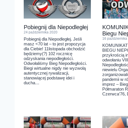
Pobiegnij dla Niepodległej
KOMUNIKA
24 października 2020
Biegu Nie
Pobiegnij dla Niepodległej. Jeśli
16 października
masz <70 lat – to jest propozycja
KOMUNIKAT
dla Ciebie! 11listopada obchodzić
BIEGU NIEP
będziemy(?) 102 rocznicę
przykrością 
odzyskania niepodległości.
odwołaniu VI
Odwołaliśmy Bieg Niepodległości.
Niepodległośc
Biegi wirtualne nigdy nie wyzwolą
niewielu Org
autentycznej rywalizacji,
zorganizowal
stanowiącej podstawę idei i
pandemii w ró
ducha…
imprez – Bieg
Półmaraton 
Czerwca’76, 