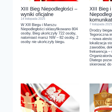
XIII Bieg Niepodległości –
XIII Bieg 
wyniki oficjalne
Niepodleg
14 listopada 2025
komunikat
W XIII Biegu i Marszu
7 listopada 202
Niepodległości sklasyfikowano 804
Drodzy biegac
osoby. Bieg ukończyły 722 osoby,
Tegoroczna i
natomiast marsz NW – 82 osoby. 2
– nowa atest
osoby nie ukończyły biegu.
lokalizacja st
zawodów, dek
frekwencja – 
Organizator
Dlatego pozw
skierować do