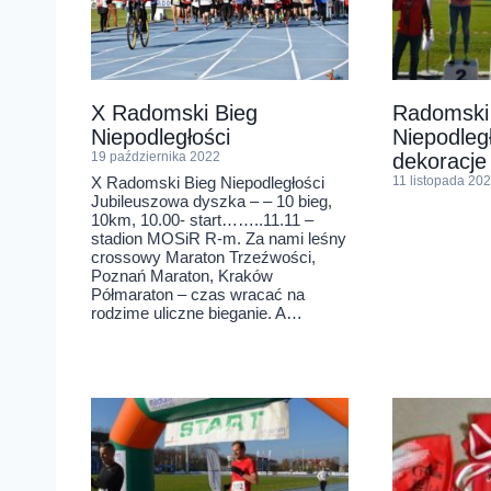
X Radomski Bieg
Radomski
Niepodległości
Niepodleg
19 października 2022
dekoracje
X Radomski Bieg Niepodległości
11 listopada 20
Jubileuszowa dyszka – – 10 bieg,
10km, 10.00- start……..11.11 –
stadion MOSiR R-m. Za nami leśny
crossowy Maraton Trzeźwości,
Poznań Maraton, Kraków
Półmaraton – czas wracać na
rodzime uliczne bieganie. A…