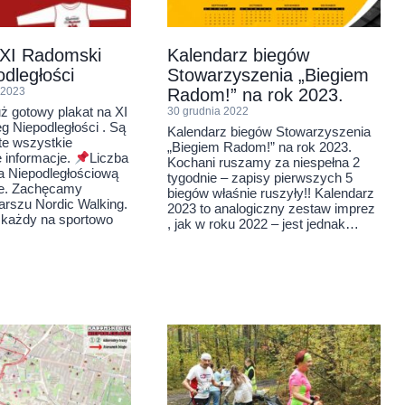
 XI Radomski
Kalendarz biegów
odległości
Stowarzyszenia „Biegiem
 2023
Radom!” na rok 2023.
ż gotowy plakat na XI
30 grudnia 2022
g Niepodległości . Są
Kalendarz biegów Stowarzyszenia
te wszystkie
„Biegiem Radom!” na rok 2023.
 informacje.
Liczba
Kochani ruszamy za niespełna 2
a Niepodległościową
tygodnie – zapisy pierwszych 5
ie. Zachęcamy
biegów właśnie ruszyły!! Kalendarz
arszu Nordic Walking.
2023 to analogiczny zestaw imprez
każdy na sportowo
, jak w roku 2022 – jest jednak…