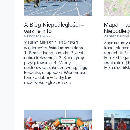
X Bieg Niepodległości –
Mapa Tra
ważne info
Niepodleg
9 listopada 2022
28 października
X BIEG NIEPODLEGŁOŚCI –
Zapraszamy d
wiadomości. Wiadomości dobre –
trasą tak bie
1. Będzie ładna pogoda. 2. Jest
ramach X Bieg
dobra frekwencja. 3. Kończymy
tym że biegac
przygotowania. 4. Mamy
dwukrotnie (1
sektorówkę biało-czerwoną, flagi,
tylko raz (5K
koszulki, czapeczki. Wiadomości
bardzo dobre – 1. Będzie
możliwość zgłoszeń w…