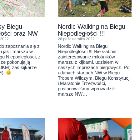
sy Biegu
Nordic Walking na Biegu
łości oraz NW
Niepodległości !!!
 2022
26 października 2022
o zapoznania się z
Nordic Walking na Biegu
gu jak i marszu w
Niepodległości !!! Nie słabnie
u Niepodległości, z
zainteresowanie miłośników
ze pokonują ją
marszu z kijkami, udziałem w
0KM) zaś kijkarze
naszych imprezach biegowych. Po
M).
udanych startach NW w Biegu
Tropem Wilczym, Biegu Konstytucji
i Maratonie Trzeźwości,
postanowiliśmy wprowadzić
marsze NW…