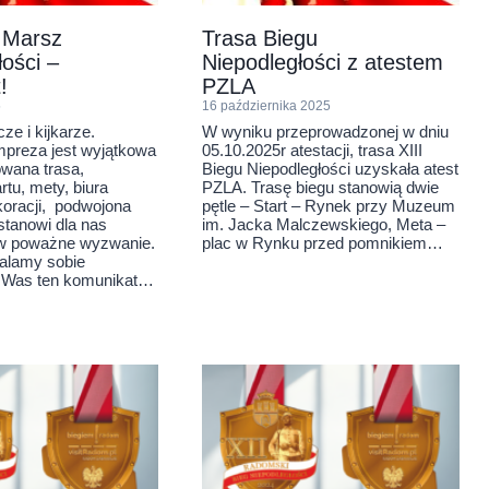
i Marsz
Trasa Biegu
łości –
Niepodległości z atestem
!
PZLA
5
16 października 2025
ze i kijkarze.
W wyniku przeprowadzonej w dniu
mpreza jest wyjątkowa
05.10.2025r atestacji, trasa XIII
owana trasa,
Biegu Niepodległości uzyskała atest
artu, mety, biura
PZLA. Trasę biegu stanowią dwie
oracji, podwojona
pętle – Start – Rynek przy Muzeum
stanowi dla nas
im. Jacka Malczewskiego, Meta –
ów poważne wyzwanie.
plac w Rynku przed pomnikiem…
alamy sobie
 Was ten komunikat…