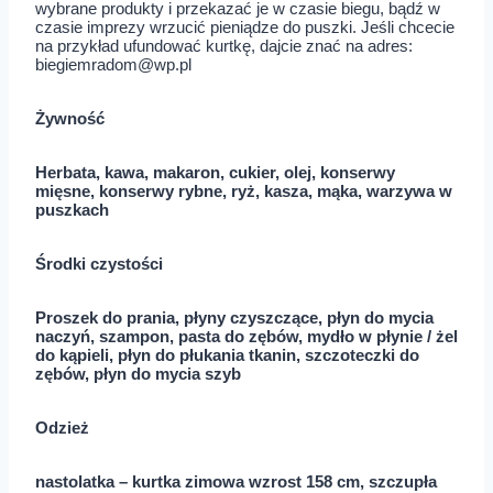
wybrane produkty i przekazać je w czasie biegu, bądź w
czasie imprezy wrzucić pieniądze do puszki. Jeśli chcecie
na przykład ufundować kurtkę, dajcie znać na adres:
biegiemradom@wp.pl
Żywność
Herbata, kawa, makaron, cukier, olej, konserwy
mięsne, konserwy rybne, ryż, kasza, mąka, warzywa w
puszkach
Środki czystości
Proszek do prania, płyny czyszczące, płyn do mycia
naczyń, szampon, pasta do zębów, mydło w płynie / żel
do kąpieli, płyn do płukania tkanin, szczoteczki do
zębów, płyn do mycia szyb
Odzież
nastolatka – kurtka zimowa wzrost 158 cm, szczupła