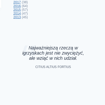
2017
(38)
2016
(64)
2015
(57)
2014
(47)
2013
(45)
Najważniejszą rzeczą w
igrzyskach jest nie zwyciężyć,
ale wziąć w nich udział.
CITIUS ALTIUS FORTIUS
Aktualna lista potrzeb
„Szlachetnej Paczki”
9 grudnia 2014