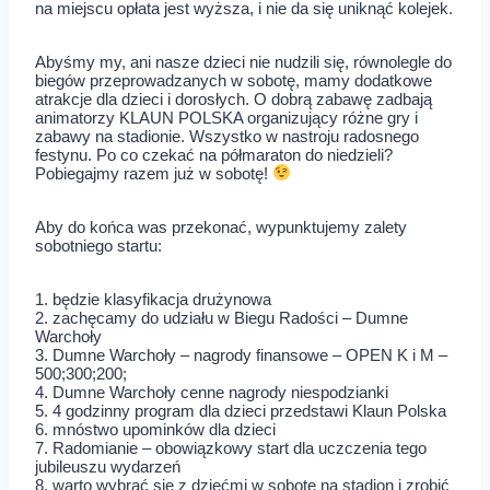
na miejscu opłata jest wyższa, i nie da się uniknąć kolejek.
Abyśmy my, ani nasze dzieci nie nudzili się, równolegle do
biegów przeprowadzanych w sobotę, mamy dodatkowe
atrakcje dla dzieci i dorosłych. O dobrą zabawę zadbają
animatorzy KLAUN POLSKA organizujący różne gry i
zabawy na stadionie. Wszystko w nastroju radosnego
festynu. Po co czekać na półmaraton do niedzieli?
Pobiegajmy razem już w sobotę!
Aby do końca was przekonać, wypunktujemy zalety
sobotniego startu:
1. będzie klasyfikacja drużynowa
2. zachęcamy do udziału w Biegu Radości – Dumne
Warchoły
3. Dumne Warchoły – nagrody finansowe – OPEN K i M –
500;300;200;
4. Dumne Warchoły cenne nagrody niespodzianki
5. 4 godzinny program dla dzieci przedstawi Klaun Polska
6. mnóstwo upominków dla dzieci
7. Radomianie – obowiązkowy start dla uczczenia tego
jubileuszu wydarzeń
8. warto wybrać się z dziećmi w sobotę na stadion i zrobić