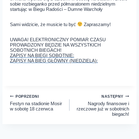
sobie rozbieganko przed półmaratonem niedzielnym
startując w Biegu Radości – Dumne Warchoły
Sami widzicie, że musicie tu być
Zapraszamy!
UWAGA! ELEKTRONICZNY POMIAR CZASU
PROWADZONY BĘDZIE NA WSZYSTKICH
SOBOTNICH BIEGACH!
ZA­PISY NA BIEGI SO­BOTNIE:
ZA­PISY NA BIEG GŁÓWNY (NIE­DZIELA):
Nawigacja
POPRZEDNI
NASTĘPNY
Festyn na stadionie Mosir
Nagrody finansowe i
wpisu
w sobotę 18 czerwca
rzeczowe już w sobotnich
biegach!