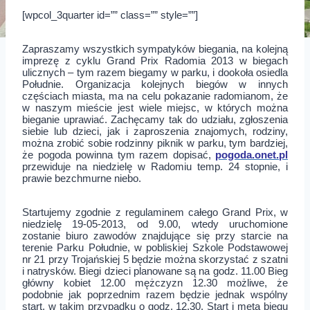
[wpcol_3quarter id=”” class=”” style=””]
Zapraszamy wszystkich sympatyków biegania, na kolejną
imprezę z cyklu Grand Prix Radomia 2013 w biegach
ulicznych – tym razem biegamy w parku, i dookoła osiedla
Południe. Organizacja kolejnych biegów w innych
częściach miasta, ma na celu pokazanie radomianom, że
w naszym mieście jest wiele miejsc, w których można
bieganie uprawiać. Zachęcamy tak do udziału, zgłoszenia
siebie lub dzieci, jak i zaproszenia znajomych, rodziny,
można zrobić sobie rodzinny piknik w parku, tym bardziej,
że pogoda powinna tym razem dopisać,
pogoda.onet.pl
przewiduje na niedzielę w Radomiu temp. 24 stopnie, i
prawie bezchmurne niebo.
Startujemy zgodnie z regulaminem całego Grand Prix, w
niedzielę 19-05-2013, od 9.00, wtedy uruchomione
zostanie biuro zawodów znajdujące się przy starcie na
terenie Parku Południe, w pobliskiej Szkole Podstawowej
nr 21 przy Trojańskiej 5 będzie można skorzystać z szatni
i natrysków. Biegi dzieci planowane są na godz. 11.00 Bieg
główny kobiet 12.00 mężczyzn 12.30 możliwe, że
podobnie jak poprzednim razem będzie jednak wspólny
start, w takim przypadku o godz. 12.30. Start i meta biegu