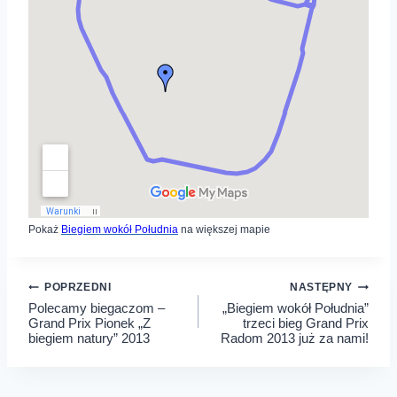
Pokaż
Biegiem wokół Południa
na większej mapie
Nawigacja
POPRZEDNI
NASTĘPNY
Polecamy biegaczom –
„Biegiem wokół Południa”
wpisu
Grand Prix Pionek „Z
trzeci bieg Grand Prix
biegiem natury” 2013
Radom 2013 już za nami!