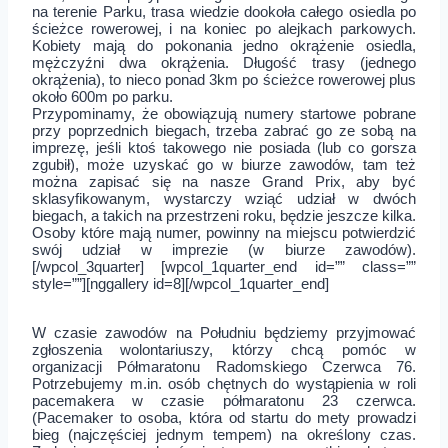
na terenie Parku, trasa wiedzie dookoła całego osiedla po
ścieżce rowerowej, i na koniec po alejkach parkowych.
Kobiety mają do pokonania jedno okrążenie osiedla,
mężczyźni dwa okrążenia. Długość trasy (jednego
okrążenia), to nieco ponad 3km po ścieżce rowerowej plus
około 600m po parku.
Przypominamy, że obowiązują numery startowe pobrane
przy poprzednich biegach, trzeba zabrać go ze sobą na
imprezę, jeśli ktoś takowego nie posiada (lub co gorsza
zgubił), może uzyskać go w biurze zawodów, tam też
można zapisać się na nasze Grand Prix, aby być
sklasyfikowanym, wystarczy wziąć udział w dwóch
biegach, a takich na przestrzeni roku, będzie jeszcze kilka.
Osoby które mają numer, powinny na miejscu potwierdzić
swój udział w imprezie (w biurze zawodów).
[/wpcol_3quarter] [wpcol_1quarter_end id=”” class=””
style=””][nggallery id=8][/wpcol_1quarter_end]
W czasie zawodów na Południu będziemy przyjmować
zgłoszenia wolontariuszy, którzy chcą pomóc w
organizacji Półmaratonu Radomskiego Czerwca 76.
Potrzebujemy m.in. osób chętnych do wystąpienia w roli
pacemakera w czasie półmaratonu 23 czerwca.
(Pacemaker to osoba, która od startu do mety prowadzi
bieg (najczęściej jednym tempem) na określony czas.