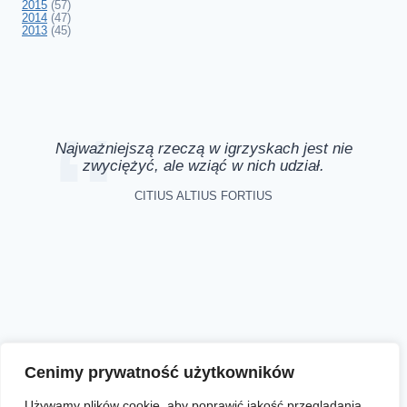
2015
(57)
2014
(47)
2013
(45)
Najważniejszą rzeczą w igrzyskach jest nie
zwyciężyć, ale wziąć w nich udział.
CITIUS ALTIUS FORTIUS
Aktualności
Zapisy online
Biegi
O nas
Cenimy prywatność użytkowników
Używamy plików cookie, aby poprawić jakość przeglądania,