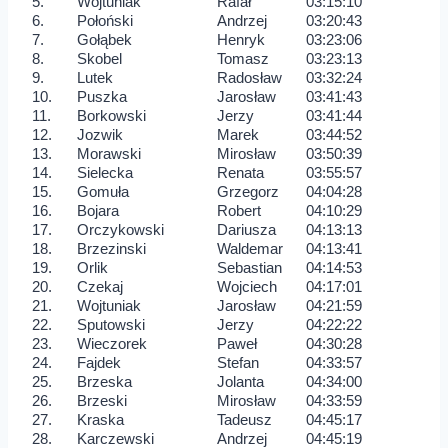
5.
Wojtuniak
Rafał
03:15:10
6.
Połoński
Andrzej
03:20:43
7.
Gołąbek
Henryk
03:23:06
8.
Skobel
Tomasz
03:23:13
9.
Lutek
Radosław
03:32:24
10.
Puszka
Jarosław
03:41:43
11.
Borkowski
Jerzy
03:41:44
12.
Jozwik
Marek
03:44:52
13.
Morawski
Mirosław
03:50:39
14.
Sielecka
Renata
03:55:57
15.
Gomuła
Grzegorz
04:04:28
16.
Bojara
Robert
04:10:29
17.
Orczykowski
Dariusza
04:13:13
18.
Brzezinski
Waldemar
04:13:41
19.
Orlik
Sebastian
04:14:53
20.
Czekaj
Wojciech
04:17:01
21.
Wojtuniak
Jarosław
04:21:59
22.
Sputowski
Jerzy
04:22:22
23.
Wieczorek
Paweł
04:30:28
24.
Fajdek
Stefan
04:33:57
25.
Brzeska
Jolanta
04:34:00
26.
Brzeski
Mirosław
04:33:59
27.
Kraska
Tadeusz
04:45:17
28.
Karczewski
Andrzej
04:45:19