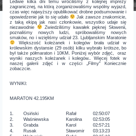
Ledwie kilka dni temu wróciliśmy z kolejnej imprezy
zagranicznej, na którą zorganizowaliśmy wspólny wyjazd,
czas więc najwyższy opublikować drobne podsumowanie i
opowiedzenie jak to się udało
Jak zawsze znakomicie,
z taką ekipą jak nasi członkowie, wszystko udaje się
niezawodnie
Zwiedziliśmy kawałek pięknej Słowenii,
poznaliśmy nowych ludzi, spróbowaliśmy nowych
smaków, no i wzięliśmy udział 23. Ljubljanskim Maratonie
Większość koleżanek i kolegów brała udział w
królewskim dystansie (29 osób) kilku wybrało krótsze, bo
był także półmaraton i 10KM. Poniżej wybór zdjęć, oraz
wyniki naszych koleżanek i kolegów.. Więcej fotek w
naszej galerii zdjęć i w części „Filmy” Koniecznie
zobaczcie.
WYNIKI:
MARATON 42.195KM
1.
Osiński
Rafał
02:50:07
2.
Waśniewska
Karolina
02:53:05
3.
Grabda
Karol
02:57:21
4.
Rusak
Sławomir
03:13:23