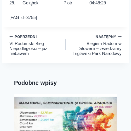
29.
Gołąbek
Piotr
04:48:29
[FAG id=3755]
Nawigacja
POPRZEDNI
NASTĘPNY
VI Radomski Bieg
Biegiem Radom w
wpisu
Niepodległości – już
Słowenii – zwiedzamy
niebawem
Triglavski Park Narodowy
Podobne wpisy