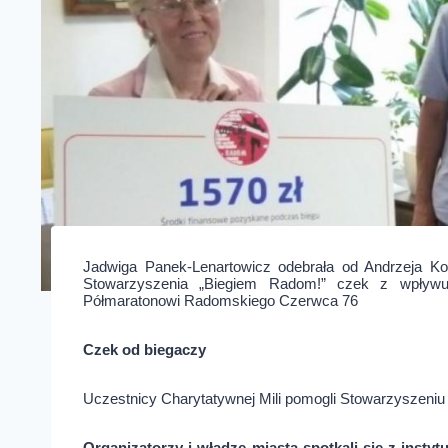
Jadwiga Panek-Lenartowicz odebrała od Andrzeja Ko
Stowarzyszenia „Biegiem Radom!” czek z wpływu
Półmaratonowi Radomskiego Czerwca 76
Czek od biegaczy
Uczestnicy Charytatywnej Mili pomogli Stowarzyszeniu
Organizatorzy i władze miasta spotkali się z inst