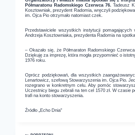
Półmaratonu Radomskiego Czerwca 76.
Tadeusz K
Kosztowniak, prezydent Radomia, wręczyli podziękowan
im. Ojca Pio otrzymało natomiast czek.
Przedstawiciele wszystkich instytucji pomagających 
Andrzeja Kosztowniaka, prezydenta Radomia na spotk
– Okazało się, że Półmaraton Radomskiego Czerwca 
Dziękuję za imprezę, która mogła przypomnieć o istotny
1976 roku.
Oprócz podziękowań, dla wszystkich zaangażowanyc
Lenartowicz, szefową Stowarzyszenia im. Ojca Pio. Je
rozegrano w konkretnym celu. Aby pomóc stowarzysze
Uczestnicy biegu zebrali na ten cel 1570 zł. W czasi
trafi na konto stowarzyszenia.
Źródło „Echo Dnia”