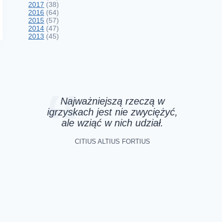
2017
(38)
2016
(64)
2015
(57)
2014
(47)
2013
(45)
Najważniejszą rzeczą w
igrzyskach jest nie zwyciężyć,
ale wziąć w nich udział.
CITIUS ALTIUS FORTIUS
Szlachetna Paczka wespół z