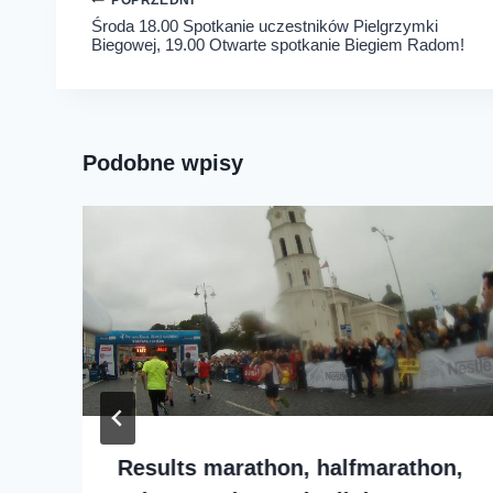
Nawigacja
POPRZEDNI
Środa 18.00 Spotkanie uczestników Pielgrzymki
wpisu
Biegowej, 19.00 Otwarte spotkanie Biegiem Radom!
Podobne wpisy
Results marathon, halfmarathon,