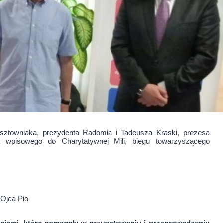
sztowniaka, prezydenta Radomia i Tadeusza Kraski, prezesa
 wpisowego do Charytatywnej Mili, biegu towarzyszącego
 Ojca Pio
ytucjami, które pomagały w przygotowaniu i przeprowadzeniu