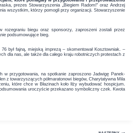
raska, prezes Stowarzyszenia „Biegiem Radom!” oraz Andrzej
ia wszystkim, którzy pomogli przy organizacji. Stowarzyszenie
w rozegraniu biegu oraz sponsorzy, zaproszeni zostali przez
anie podsumowujące bieg.
76 był fajną, miejską imprezą – skomentował Kosztowniak. –
ch dla nas, ale także dla całego kraju robotniczych protestach z
h w przygotowania, na spotkanie zaproszono Jadwigę Panek-
den z towarzyszących półmaratonowi biegów, Charytatywna Mila
niu, które chce w Błazinach koło Iłży wybudować hospicjum.
e podsumowania uroczyście przekazano symboliczny czek. Kwota