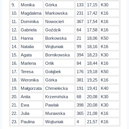
9.
Monika
Górka
133
17,15
K30
10.
Magdalena
Markowska
231
17,42
K16
11.
Dominika
Nowocień
367
17,54
K16
12.
Gabriela
Goździk
64
17,58
K16
13.
Hanna
Borkowska
21
18,06
K50
14.
Natalia
Wojtuniak
99
18,16
K16
15.
Agata
Bornikowska
394
18,23
K30
16.
Marlena
Orlik
84
18,44
K16
17.
Teresa
Gołąbek
176
19,18
K50
18.
Weronika
Górka
381
19,25
K16
19.
Małgorzata
Chmielecka
191
19,41
K40
20.
Anita
Krzemińska
68
20,08
K30
21.
Ewa
Pawlak
398
20,08
K30
22.
Julia
Murawska
365
21,08
K16
23.
Paulina
Wojtuniak
4
21,57
K16