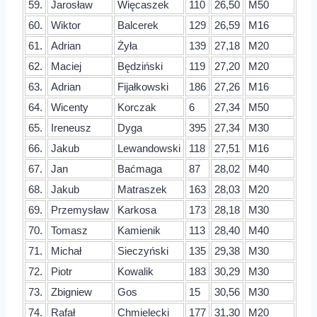
59.
Jarosław
Więcaszek
110
26,50
M50
60.
Wiktor
Balcerek
129
26,59
M16
61.
Adrian
Żyła
139
27,18
M20
62.
Maciej
Będziński
119
27,20
M20
63.
Adrian
Fijałkowski
186
27,26
M16
64.
Wicenty
Korczak
6
27,34
M50
65.
Ireneusz
Dyga
395
27,34
M30
66.
Jakub
Lewandowski
118
27,51
M16
67.
Jan
Baćmaga
87
28,02
M40
68.
Jakub
Matraszek
163
28,03
M20
69.
Przemysław
Karkosa
173
28,18
M30
70.
Tomasz
Kamienik
113
28,40
M40
71.
Michał
Sieczyński
135
29,38
M30
72.
Piotr
Kowalik
183
30,29
M30
73.
Zbigniew
Gos
15
30,56
M30
74.
Rafał
Chmielecki
177
31,30
M20