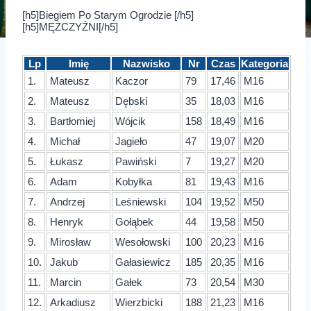
[h5]Biegiem Po Starym Ogrodzie [/h5]
[h5]MĘŻCZYŹNI[/h5]
Lp
Imię
Nazwisko
Nr
Czas
Kategoria
1.
Mateusz
Kaczor
79
17,46
M16
2.
Mateusz
Dębski
35
18,03
M16
3.
Bartłomiej
Wójcik
158
18,49
M16
4.
Michał
Jagieło
47
19,07
M20
5.
Łukasz
Pawiński
7
19,27
M20
6.
Adam
Kobyłka
81
19,43
M16
7.
Andrzej
Leśniewski
104
19,52
M50
8.
Henryk
Gołąbek
44
19,58
M50
9.
Mirosław
Wesołowski
100
20,23
M16
10.
Jakub
Gałasiewicz
185
20,35
M16
11.
Marcin
Gałek
73
20,54
M30
12.
Arkadiusz
Wierzbicki
188
21,23
M16