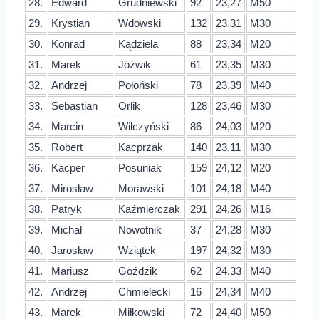
28.
Edward
Grudniewski
92
23,27
M50
29.
Krystian
Wdowski
132
23,31
M30
30.
Konrad
Kądziela
88
23,34
M20
31.
Marek
Jóźwik
61
23,35
M30
32.
Andrzej
Połoński
78
23,39
M40
33.
Sebastian
Orlik
128
23,46
M30
34.
Marcin
Wilczyński
86
24,03
M20
35.
Robert
Kacprzak
140
23,11
M30
36.
Kacper
Posuniak
159
24,12
M20
37.
Mirosław
Morawski
101
24,18
M40
38.
Patryk
Kaźmierczak
291
24,26
M16
39.
Michał
Nowotnik
37
24,28
M30
40.
Jarosław
Wziątek
197
24,32
M30
41.
Mariusz
Goździk
62
24,33
M40
42.
Andrzej
Chmielecki
16
24,34
M40
43.
Marek
Miłkowski
72
24,40
M50