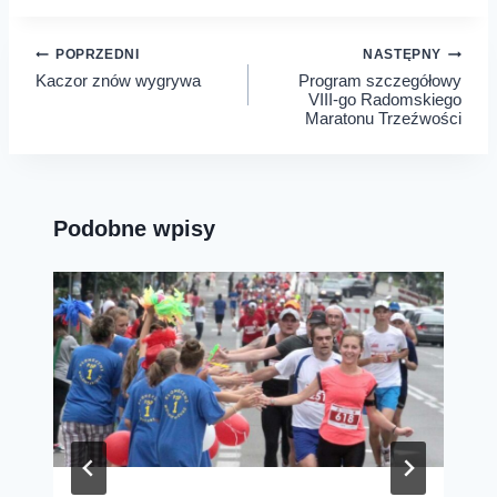
Nawigacja
POPRZEDNI
NASTĘPNY
Kaczor znów wygrywa
Program szczegółowy
wpisu
VIII-go Radomskiego
Maratonu Trzeźwości
Podobne wpisy