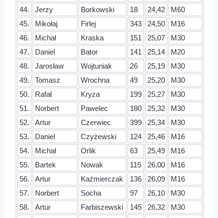
44.
Jerzy
Borkowski
18
24,42
M60
45.
Mikołaj
Firlej
343
24,50
M16
46.
Michał
Kraska
151
25,07
M30
47.
Daniel
Bator
141
25,14
M20
48.
Jarosław
Wojtuniak
26
25,19
M30
49.
Tomasz
Wrochna
49
25,20
M30
50.
Rafał
Kryza
199
25,27
M30
51.
Norbert
Pawelec
180
25,32
M30
52.
Artur
Czerwiec
399
25,34
M30
53.
Daniel
Czyżewski
124
25,46
M16
54.
Michał
Orlik
63
25,49
M16
55.
Bartek
Nowak
115
26,00
M16
56.
Artur
Kaźmierczak
136
26,09
M16
57.
Norbert
Socha
97
26,10
M30
58.
Artur
Farbiszewski
145
26,32
M30