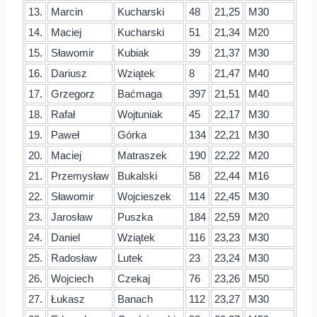
13.
Marcin
Kucharski
48
21,25
M30
14.
Maciej
Kucharski
51
21,34
M20
15.
Sławomir
Kubiak
39
21,37
M30
16.
Dariusz
Wziątek
8
21,47
M40
17.
Grzegorz
Baćmaga
397
21,51
M40
18.
Rafał
Wojtuniak
45
22,17
M30
19.
Paweł
Górka
134
22,21
M30
20.
Maciej
Matraszek
190
22,22
M20
21.
Przemysław
Bukalski
58
22,44
M16
22.
Sławomir
Wojcieszek
114
22,45
M30
23.
Jarosław
Puszka
184
22,59
M20
24.
Daniel
Wziątek
116
23,23
M30
25.
Radosław
Lutek
23
23,24
M30
26.
Wojciech
Czekaj
76
23,26
M50
27.
Łukasz
Banach
112
23,27
M30