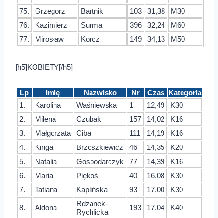
75.
Grzegorz
Bartnik
103
31,38
M30
76.
Kazimierz
Surma
396
32,24
M60
77.
Mirosław
Korcz
149
34,13
M50
[h5]KOBIETY[/h5]
Lp
Imię
Nazwisko
Nr
Czas
Kategoria
1.
Karolina
Waśniewska
1
12,49
K30
2.
Milena
Czubak
157
14,02
K16
3.
Małgorzata
Ciba
111
14,19
K16
4.
Kinga
Brzoszkiewicz
46
14,35
K20
5.
Natalia
Gospodarczyk
77
14,39
K16
6.
Maria
Piękoś
40
16,08
K30
7.
Tatiana
Kaplińska
93
17,00
K30
Rdzanek-
8.
Aldona
193
17,04
K40
Rychlicka