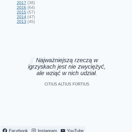
2017
(38)
2016
(64)
2015
(57)
2014
(47)
Spotkanie z wolontariatem
2013
(45)
2 czerwca 2016
Najważniejszą rzeczą w
igrzyskach jest nie zwyciężyć,
ale wziąć w nich udział.
CITIUS ALTIUS FORTIUS
Facebook
Instagram
YouTube