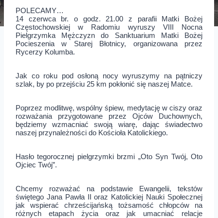
POLECAMY…
14 czerwca br. o godz. 21.00 z parafii Matki Bożej
Częstochowskiej w Radomiu wyruszy VIII Nocna
Pielgrzymka Mężczyzn do Sanktuarium Matki Bożej
Pocieszenia w Starej Błotnicy, organizowana przez
Rycerzy Kolumba.
Jak co roku pod osłoną nocy wyruszymy na pątniczy
szlak, by po przejściu 25 km pokłonić się naszej Matce.
Poprzez modlitwę, wspólny śpiew, medytację w ciszy oraz
rozważania przygotowane przez Ojców Duchownych,
będziemy wzmacniać swoją wiarę, dając świadectwo
naszej przynależności do Kościoła Katolickiego.
Hasło tegorocznej pielgrzymki brzmi „Oto Syn Twój, Oto
Ojciec Twój”.
Chcemy rozważać na podstawie Ewangelii, tekstów
świętego Jana Pawła II oraz Katolickiej Nauki Społecznej
jak wspierać chrześcijańską tożsamość chłopców na
różnych etapach życia oraz jak umacniać relacje