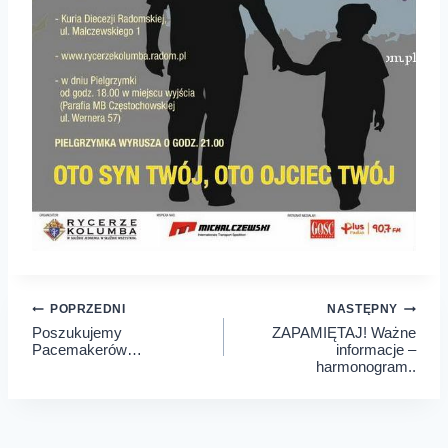
Nawigacja
POPRZEDNI
NASTĘPNY
Poszukujemy
ZAPAMIĘTAJ! Ważne
wpisu
Pacemakerów…
informacje –
harmonogram..