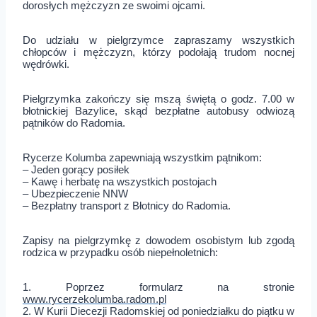
dorosłych mężczyzn ze swoimi ojcami.
Do udziału w pielgrzymce zapraszamy wszystkich
chłopców i mężczyzn, którzy podołają trudom nocnej
wędrówki.
Pielgrzymka zakończy się mszą świętą o godz. 7.00 w
błotnickiej Bazylice, skąd bezpłatne autobusy odwiozą
pątników do Radomia.
Rycerze Kolumba zapewniają wszystkim pątnikom:
– Jeden gorący posiłek
– Kawę i herbatę na wszystkich postojach
– Ubezpieczenie NNW
– Bezpłatny transport z Błotnicy do Radomia.
Zapisy na pielgrzymkę z dowodem osobistym lub zgodą
rodzica w przypadku osób niepełnoletnich:
1. Poprzez formularz na stronie
www.rycerzekolumba.radom.pl
2. W Kurii Diecezji Radomskiej od poniedziałku do piątku w