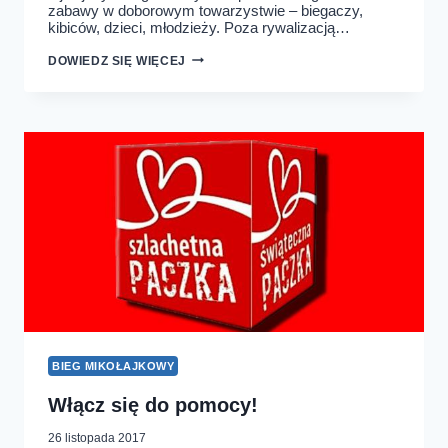
zabawy w doborowym towarzystwie – biegaczy,
kibiców, dzieci, młodzieży. Poza rywalizacją…
O
DOWIEDZ SIĘ WIĘCEJ
BIEGU
MIKOŁAJKOWYM
I
NIE
TYLKO…
BIEG MIKOŁAJKOWY
Włącz się do pomocy!
26 listopada 2017