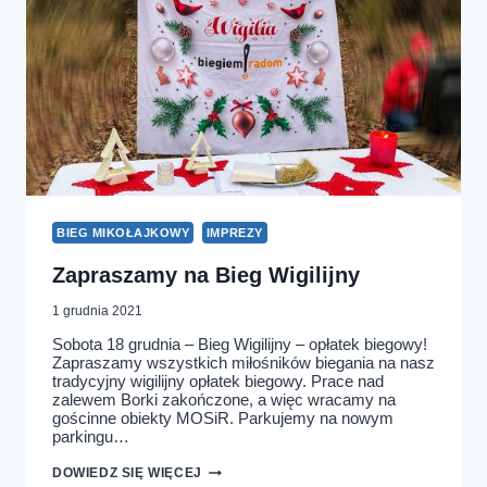
BIEG MIKOŁAJKOWY
IMPREZY
Zapraszamy na Bieg Wigilijny
1 grudnia 2021
Sobota 18 grudnia – Bieg Wigilijny – opłatek biegowy!
Zapraszamy wszystkich miłośników biegania na nasz
tradycyjny wigilijny opłatek biegowy. Prace nad
zalewem Borki zakończone, a więc wracamy na
gościnne obiekty MOSiR. Parkujemy na nowym
parkingu…
ZAPRASZAMY
DOWIEDZ SIĘ WIĘCEJ
NA