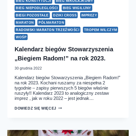
BIEG KONSTYTUCJI
BIEG MIKOŁAJKOWY
BIEG NIEPODLEGLOŚCI
BIEG WIGILIJNY
BIEGI POZOSTAŁE
DZIKI CROSS
IMPREZY
MARATON
PÓŁMARATON
RADOMSKI MARATON TRZEŹWOŚCI
TROPEM WILCZYM
WOŚP
Kalendarz biegów Stowarzyszenia
„Biegiem Radom!” na rok 2023.
30 grudnia 2022
Kalendarz biegów Stowarzyszenia „Biegiem Radom!”
na rok 2023. Kochani ruszamy za niespełna 2
tygodnie – zapisy pierwszych 5 biegów właśnie
ruszyły!! Kalendarz 2023 to analogiczny zestaw
imprez , jak w roku 2022 – jest jednak…
KALENDARZ
DOWIEDZ SIĘ WIĘCEJ
BIEGÓW
STOWARZYSZENIA
„BIEGIEM
RADOM!”
NA
ROK
2023.