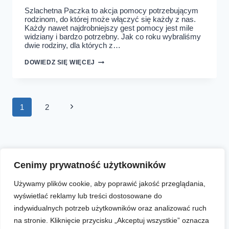
Szlachetna Paczka to akcja pomocy potrzebującym
rodzinom, do której może włączyć się każdy z nas.
Każdy nawet najdrobniejszy gest pomocy jest mile
widziany i bardzo potrzebny. Jak co roku wybraliśmy
dwie rodziny, dla których z…
WŁĄCZ
DOWIEDZ SIĘ WIĘCEJ
SIĘ
DO
POMOCY!
Nawigacja
Następna
1
2
strony
strona
Aktualności
Zapisy online
Biegi
O nas
Cenimy prywatność użytkowników
Używamy plików cookie, aby poprawić jakość przeglądania,
wyświetlać reklamy lub treści dostosowane do
Facebook
Instagram
YouTube
indywidualnych potrzeb użytkowników oraz analizować ruch
na stronie. Kliknięcie przycisku „Akceptuj wszystkie” oznacza