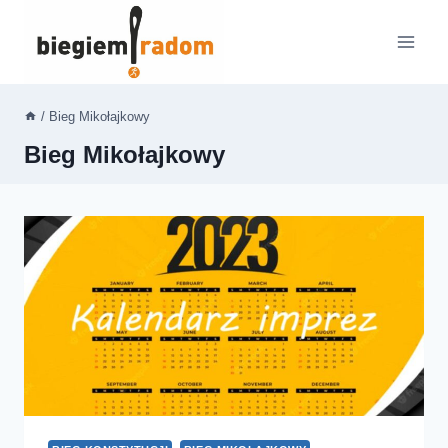
Przejdź
do
treści
/
Bieg Mikołajkowy
Bieg Mikołajkowy