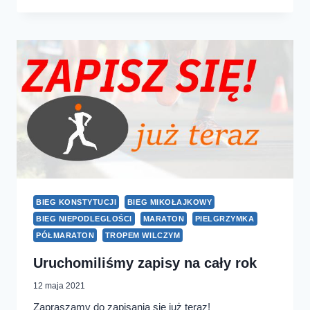
BIEG
WIGILIJNY
BIEG KONSTYTUCJI
BIEG MIKOŁAJKOWY
BIEG NIEPODLEGLOŚCI
MARATON
PIELGRZYMKA
PÓŁMARATON
TROPEM WILCZYM
Uruchomiliśmy zapisy na cały rok
12 maja 2021
Zapraszamy do zapisania się już teraz!