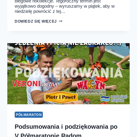
biegowe rekolekcje. Tegoroczny termin jest
wyjątkowo dogodny – wyruszamy w piątek, aby w
niedzielę powrócić z tej…
PIELGRZYMKA
DOWIEDZ SIĘ WIĘCEJ
BIEGOWA
11-
13.SIERPNIA
–
JESZCZE
TYLKO
KILKA
DNI
DO
ZAMKNIĘCIA
ZGŁOSZEŃ!
PÓŁMARATON
Podsumowania i podziękowania po
V Półmaratonie Radom…