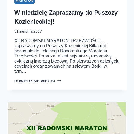
MARATON
W niedzielę Zapraszamy do Puszczy
Kozienieckiej!
31 sierpnia 2017
XII RADOMSKI MARATON TRZEŹWOŚCI –
zapraszamy do Puszczy Kozienickiej Kilka dni
pozostało do kolejnego Radomskiego Maratonu
Trzeźwości. Impreza ta jest najstarszą radomską
cykliczną imprezą biegową. Po pierwszych dziesięciu
edycjach organizowanych na zalewem Borki, w
tym…
W
DOWIEDZ SIĘ WIĘCEJ
NIEDZIELĘ
ZAPRASZAMY
DO
PUSZCZY
KOZIENIECKIEJ!