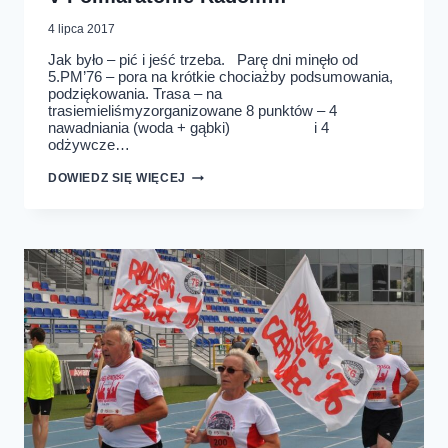
4 lipca 2017
Jak było – pić i jeść trzeba. Parę dni minęło od
5.PM’76 – pora na krótkie chociażby podsumowania,
podziękowania. Trasa – na
trasiemieliśmyzorganizowane 8 punktów – 4
nawadniania (woda + gąbki) i 4
odżywcze…
PODSUMOWANIA
DOWIEDZ SIĘ WIĘCEJ
I
PODZIĘKOWANIA
PO
V
PÓŁMARATONIE
RADOM…