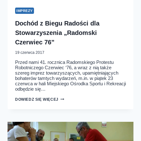
IMPREZY
Dochód z Biegu Radości dla
Stowarzyszenia „Radomski
Czerwiec 76”
19 czerwca 2017
Przed nami 41. rocznica Radomskiego Protestu
Robotniczego Czerwiec ‘76, a wraz z nią także
szereg imprez towarzyszących, upamiętniających
bohaterów tamtych wydarzeń, m.in. w piątek 23
czerwca w hali Miejskiego Ośrodka Sportu i Rekreacji
odbędzie się…
DOCHÓD
DOWIEDZ SIĘ WIĘCEJ
Z
BIEGU
RADOŚCI
DLA
STOWARZYSZENIA
„RADOMSKI
CZERWIEC
76”