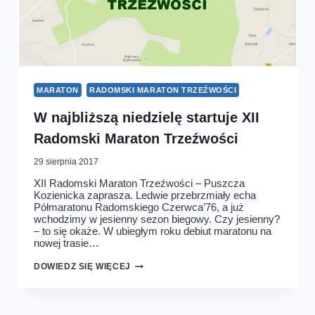
MARATON
RADOMSKI MARATON TRZEŹWOŚCI
W najbliższą niedzielę startuje XII
Radomski Maraton Trzeźwości
29 sierpnia 2017
XII Radomski Maraton Trzeźwości – Puszcza
Kozienicka zaprasza. Ledwie przebrzmiały echa
Półmaratonu Radomskiego Czerwca’76, a już
wchodzimy w jesienny sezon biegowy. Czy jesienny?
– to się okaże. W ubiegłym roku debiut maratonu na
nowej trasie…
W
DOWIEDZ SIĘ WIĘCEJ
NAJBLIŻSZĄ
NIEDZIELĘ
STARTUJE
XII
RADOMSKI