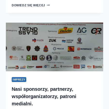
PÓŁMARATON
DOWIEDZ SIĘ WIĘCEJ
RADOMSKIEGO
CZERWCA
’76
–
FAQ
IMPREZY
Nasi sponsorzy, partnerzy,
współorganizatorzy, patroni
medialni.