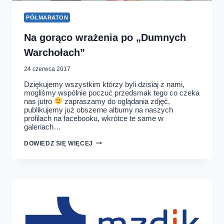
PÓŁMARATON
Na gorąco wrażenia po „Dumnych
Warchołach”
24 czerwca 2017
Dziękujemy wszystkim którzy byli dzisiaj z nami,
mogliśmy wspólnie poczuć przedsmak tego co czeka
nas jutro
zapraszamy do oglądania zdjęć,
publikujemy już obszerne albumy na naszych
profilach na facebooku, wkrótce te same w
galeriach…
NA
DOWIEDZ SIĘ WIĘCEJ
GORĄCO
WRAŻENIA
PO
„DUMNYCH
WARCHOŁACH”