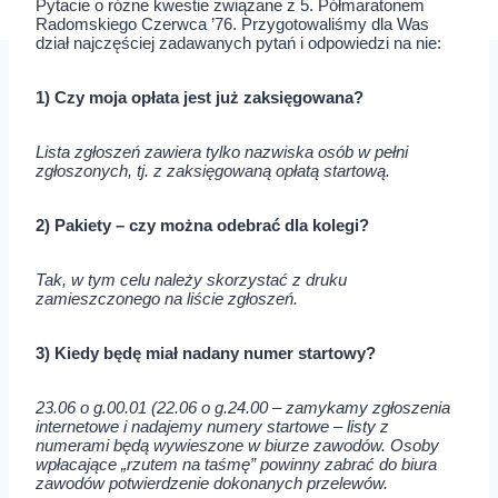
Pytacie o różne kwestie związane z 5. Półmaratonem
Radomskiego Czerwca ’76. Przygotowaliśmy dla Was
dział najczęściej zadawanych pytań i odpowiedzi na nie:
1) Czy moja opłata jest już zaksięgowana?
Lista zgłoszeń zawiera tylko nazwiska osób w pełni
zgłoszonych, tj. z zaksięgowaną opłatą startową.
2) Pakiety – czy można odebrać dla kolegi?
Tak, w tym celu należy skorzystać z druku
zamieszczonego na liście zgłoszeń.
3) Kiedy będę miał nadany numer startowy?
23.06 o g.00.01 (22.06 o g.24.00 – zamykamy zgłoszenia
internetowe i nadajemy numery startowe – listy z
numerami będą wywieszone w biurze zawodów. Osoby
wpłacające „rzutem na taśmę” powinny zabrać do biura
zawodów potwierdzenie dokonanych przelewów.