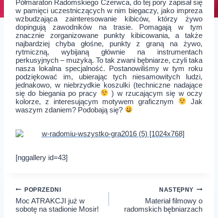
Półmaraton Radomskiego Czerwca, do tej pory zapisał się
w pamięci uczestniczących w nim biegaczy, jako impreza
wzbudzająca zainteresowanie kibiców, którzy żywo
dopingują zawodników na trasie. Pomagają w tym
znacznie zorganizowane punkty kibicowania, a także
najbardziej chyba głośne, punkty z graną na żywo,
rytmiczną, wybijaną głównie na instrumentach
perkusyjnych – muzyką. To tak zwani bębniarze, czyli taka
nasza lokalna specjalność. Postanowiliśmy w tym roku
podziękować im, ubierając tych niesamowitych ludzi,
jednakowo, w niebrzydkie koszulki (techniczne nadające
się do biegania po pracy
) w rzucającym się w oczy
kolorze, z interesującym motywem graficznym
Jak
waszym zdaniem? Podobają się?
[nggallery id=43]
Nawigacja
POPRZEDNI
NASTĘPNY
Moc ATRAKCJI już w
Materiał filmowy o
wpisu
sobotę na stadionie Mosir!
radomskich bębniarzach