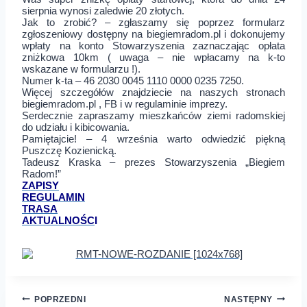
sierpnia wynosi zaledwie 20 złotych.
Jak to zrobić? – zgłaszamy się poprzez formularz
zgłoszeniowy dostępny na biegiemradom.pl i dokonujemy
wpłaty na konto Stowarzyszenia zaznaczając opłata
zniżkowa 10km ( uwaga – nie wpłacamy na k-to
wskazane w formularzu !).
Numer k-ta – 46 2030 0045 1110 0000 0235 7250.
Więcej szczegółów znajdziecie na naszych stronach
biegiemradom.pl , FB i w regulaminie imprezy.
Serdecznie zapraszamy mieszkańców ziemi radomskiej
do udziału i kibicowania.
Pamiętajcie! – 4 września warto odwiedzić piękną
Puszczę Kozienicką.
Tadeusz Kraska – prezes Stowarzyszenia „Biegiem
Radom!”
ZAPISY
REGULAMIN
TRASA
AKTUALNOŚC
I
Nawigacja
POPRZEDNI
NASTĘPNY