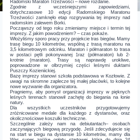
Radomski Maraton Trzeźwości – nowe rozdanie.
Zgodnie z wcześniejszymi zapowiedziami,
dotychczasowe 10 edycji Radomskiego Maratonu
Trzeźwości zamknęło etap rozgrywania tej imprezy nad
radomskim zalewem Borki.
Począwszy od tego roku zmieniamy miejsce i termin tej
imprezy. Z jakim powodzeniem? – czas pokaże.
Włożyliśmy sporo pracy przy projekcie tras biegów. Mamy
trasę biegu 10 kilometrów, wspólną z trasą maratonu na
3,5 kilometrowym odcinku. Maraton i półmaraton to trasa
w postaci pętli pokonywanej 1raz (półmaraton) lub 2-
krotnie (maraton). Trasy są naprawdę urokliwe,
poprowadzone w olbrzymiej części leśnymi duktami
Puszczy Kozieniickiej.
Bazę imprezy stanowi szkoła podstawowa w Kozłowie. Z
uwagi na skromne zaplecze tej małej placówki, to kolejne
nowe wyzwanie dla organizatora.
Pragniemy, aby pomysł organizacji imprezy w pięknych
leśnych terenach stanowił zachętę do biegania na łonie
natury.
Dla wszystkich uczestników przygotowujemy
zróżnicowane medale dla każdego z dystansów, oraz
okolicznościowe koszulki techniczne.
Szczególnie zależy nam na debiutantach– osobach
zaczynających biegową przygodę. Jeśli zdecydujecie się
na start w biegu na dystansie 10 kilometrów, mamy dla
Was super zniżkę opłaty startowej, która do dnia 24