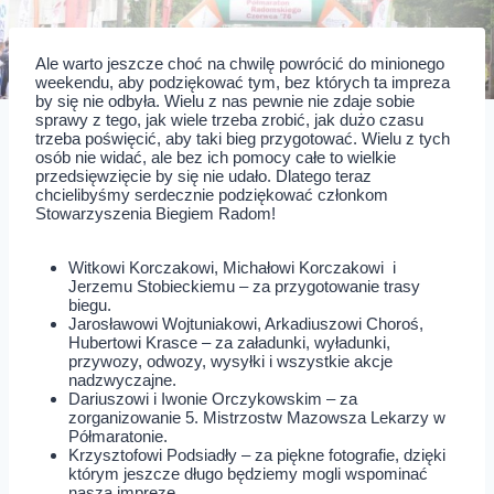
Ale warto jeszcze choć na chwilę powrócić do minionego
weekendu, aby podziękować tym, bez których ta impreza
by się nie odbyła. Wielu z nas pewnie nie zdaje sobie
sprawy z tego, jak wiele trzeba zrobić, jak dużo czasu
trzeba poświęcić, aby taki bieg przygotować. Wielu z tych
osób nie widać, ale bez ich pomocy całe to wielkie
przedsięwzięcie by się nie udało. Dlatego teraz
chcielibyśmy serdecznie podziękować członkom
Stowarzyszenia Biegiem Radom!
Witkowi Korczakowi, Michałowi Korczakowi i
Jerzemu Stobieckiemu – za przygotowanie trasy
biegu.
Jarosławowi Wojtuniakowi, Arkadiuszowi Choroś,
Hubertowi Krasce – za załadunki, wyładunki,
przywozy, odwozy, wysyłki i wszystkie akcje
nadzwyczajne.
Dariuszowi i Iwonie Orczykowskim – za
zorganizowanie 5. Mistrzostw Mazowsza Lekarzy w
Półmaratonie.
Krzysztofowi Podsiadły – za piękne fotografie, dzięki
którym jeszcze długo będziemy mogli wspominać
naszą imprezę.