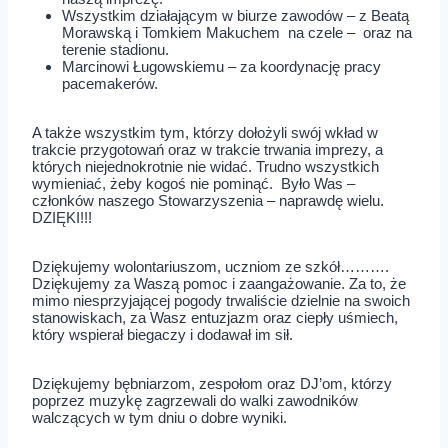
Wszystkim działającym w biurze zawodów – z Beatą
Morawską i Tomkiem Makuchem na czele – oraz na
terenie stadionu.
Marcinowi Ługowskiemu – za koordynację pracy
pacemakerów.
A także wszystkim tym, którzy dołożyli swój wkład w
trakcie przygotowań oraz w trakcie trwania imprezy, a
których niejednokrotnie nie widać. Trudno wszystkich
wymieniać, żeby kogoś nie pominąć. Było Was –
członków naszego Stowarzyszenia – naprawdę wielu.
DZIĘKI!!!
Dziękujemy wolontariuszom, uczniom ze szkół……….
Dziękujemy za Waszą pomoc i zaangażowanie. Za to, że
mimo niesprzyjającej pogody trwaliście dzielnie na swoich
stanowiskach, za Wasz entuzjazm oraz ciepły uśmiech,
który wspierał biegaczy i dodawał im sił.
Dziękujemy bębniarzom, zespołom oraz DJ’om, którzy
poprzez muzykę zagrzewali do walki zawodników
walczących w tym dniu o dobre wyniki.