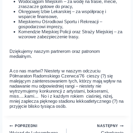
Wodociągom Miejskim – za wodę na trasie, mecie,
zraszacze gotowe do pracy,
Okręgowej Izbie Lekarskiej – za współpracę i
wsparcie finansowe,
Miejskiemu Ośrodkowi Sportu i Rekreacji –
gospodarzowi imprezy,
Komendzie Miejskiej Policji oraz Straży Miejskiej – za
wzorowe zabezpieczenie trasy.
Dziękujemy naszym partnerom oraz patronom
medialnym.
A co nas martwi? Niestety w naszym odczuciu
Półmaraton Radomskiego Czerwca’76 cieszy (?) się
malejącym zainteresowaniem tych, którzy mają wpływ na
nadawanie mu odpowiedniej rangi – niestety nie
wytrzymujemy konkurencji z artystami, bokserami,
miss….kami… No i z każdym rokiem ciaśniej, niżej,
mniej zaplecza pięknego stadionu lekkoatletycznego (?) na
przyjęcie blisko tysiąca osób.
Nawigacja
POPRZEDNI
NASTĘPNY
Wyjazd do Luksemburga –
Członkowie