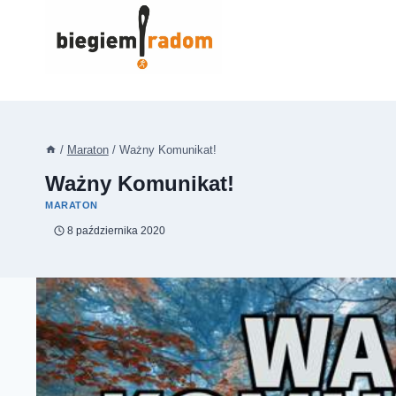
Przejdź
do
treści
/
Maraton
/
Ważny Komunikat!
Ważny Komunikat!
MARATON
8 października 2020