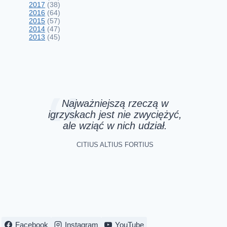
2017
(38)
2016
(64)
2015
(57)
2014
(47)
WYNIKI – XI RADOMSKI
2013
(45)
MARATON TRZEŹWOŚCI
5 września 2016
Najważniejszą rzeczą w
igrzyskach jest nie zwyciężyć,
ale wziąć w nich udział.
CITIUS ALTIUS FORTIUS
Facebook
Instagram
YouTube