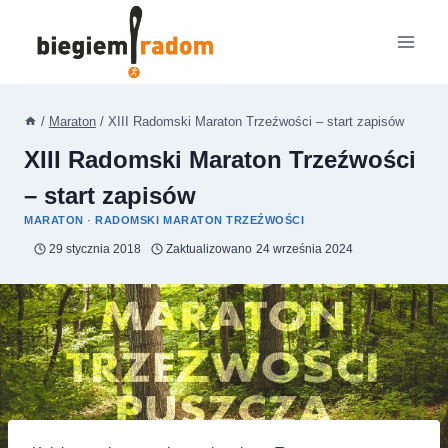
Przejdź
do
treści
/
Maraton
/
XIII Radomski Maraton Trzeźwości – start zapisów
XIII Radomski Maraton Trzeźwości
– start zapisów
MARATON
·
RADOMSKI MARATON TRZEŹWOŚCI
29 stycznia 2018
Zaktualizowano
24 września 2024