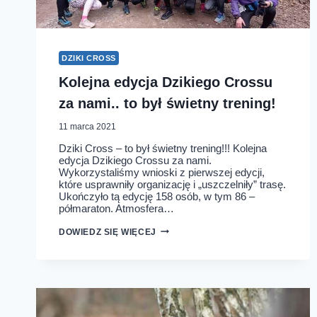
DZIKI CROSS
Kolejna edycja Dzikiego Crossu
za nami.. to był świetny trening!
11 marca 2021
Dziki Cross – to był świetny trening!!! Kolejna
edycja Dzikiego Crossu za nami.
Wykorzystaliśmy wnioski z pierwszej edycji,
które usprawniły organizację i „uszczelniły” trasę.
Ukończyło tą edycję 158 osób, w tym 86 –
półmaraton. Atmosfera…
KOLEJNA
DOWIEDZ SIĘ WIĘCEJ
EDYCJA
DZIKIEGO
CROSSU
ZA
NAMI..
TO
BYŁ
ŚWIETNY
TRENING!