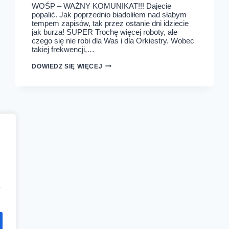
WOŚP – WAŻNY KOMUNIKAT!!! Dajecie
popalić. Jak poprzednio biadoliłem nad słabym
tempem zapisów, tak przez ostanie dni idziecie
jak burza! SUPER Trochę więcej roboty, ale
czego się nie robi dla Was i dla Orkiestry. Wobec
takiej frekwencji,…
PAKIETY
DOWIEDZ SIĘ WIĘCEJ
WOŚP
MOŻNA
ODEBRAĆ
JUŻ
W
SOBOTĘ!
a