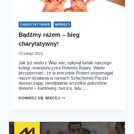
CHARYTATYWNIE
IMPREZY
Bądźmy razem – bieg
charytatywny!
23 lutego 2021
Jak już wielu z Was wie, spłonął tartak naszego
kolegi -maratończyka Roberta Bojary. Warto
przypomnieć, że w potrzebie Robert wspomagał
nasze działania w ramach Szlachetnej Paczki
dostarczając nieodpłatnie wszelkie potrzebne
drewno – kantówkę, tarcicę, łaty…..
BĄDŹMY
DOWIEDZ SIĘ WIĘCEJ
RAZEM
–
BIEG
CHARYTATYWNY!