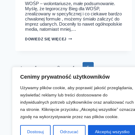
WOŚP – wolontariusze, małe podsumowanie.
Myślę, że tegoroczny Bieg dla WOŚP,
zrealizowany w specyficznej i co ciekawe bardzo
chwalonej formule , możemy śmiało zaliczyć do
imprez udanych. Doceniły to nawet ogólnopolskie
media, natomiast mniej,…
PODSUMOWANIE
DOWIEDZ SIĘ WIĘCEJ
BIEGU
DLA
WOŚP
2021
Nawigacja
Poprzednia
1
…
3
4
5
strony
Cenimy prywatność użytkowników
strona
Używamy plików cookie, aby poprawić jakość przeglądania,
wyświetlać reklamy lub treści dostosowane do
indywidualnych potrzeb użytkowników oraz analizować ruch
na stronie. Kliknięcie przycisku „Akceptuj wszystkie” oznacz
Aktualności
Zapisy online
Biegi
O nas
zgodę na wykorzystywanie przez nas plików cookie.
Dostosuj
Odrzucać
Akceptuj wszystko