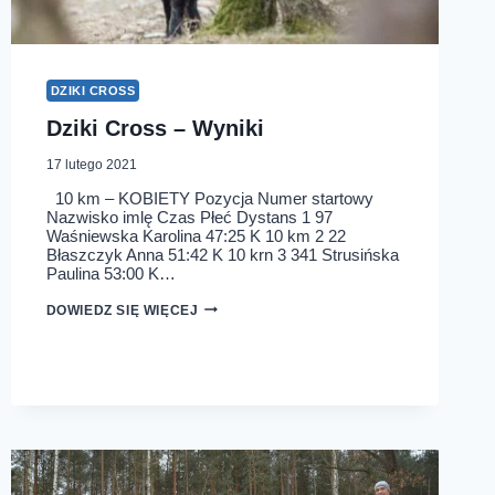
DZIKI CROSS
Dziki Cross – Wyniki
17 lutego 2021
10 km – KOBIETY Pozycja Numer startowy
Nazwisko imlę Czas Płeć Dystans 1 97
Waśniewska Karolina 47:25 K 10 km 2 22
Błaszczyk Anna 51:42 K 10 krn 3 341 Strusińska
Paulina 53:00 K…
DZIKI
DOWIEDZ SIĘ WIĘCEJ
CROSS
–
WYNIKI