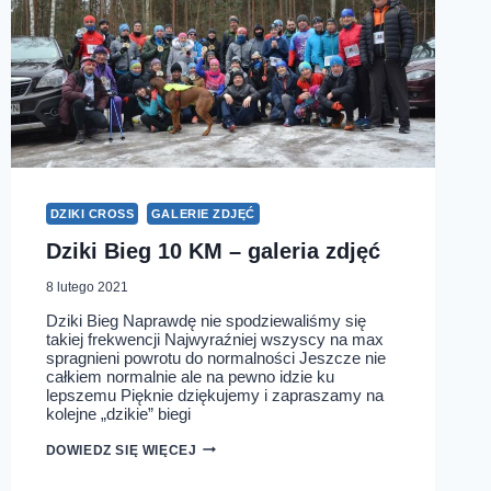
DZIKI CROSS
GALERIE ZDJĘĆ
Dziki Bieg 10 KM – galeria zdjęć
8 lutego 2021
Dziki Bieg Naprawdę nie spodziewaliśmy się
takiej frekwencji Najwyraźniej wszyscy na max
spragnieni powrotu do normalności Jeszcze nie
całkiem normalnie ale na pewno idzie ku
lepszemu Pięknie dziękujemy i zapraszamy na
kolejne „dzikie” biegi
DZIKI
DOWIEDZ SIĘ WIĘCEJ
BIEG
10
KM