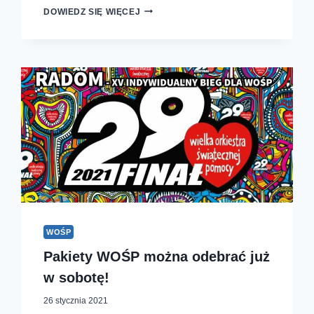
URUCHOMILIŚMY
DOWIEDZ SIĘ WIĘCEJ
ZAPISY
NA
KOLEJNE
BIEGI
WOŚP
Pakiety WOŚP można odebrać już
w sobotę!
26 stycznia 2021