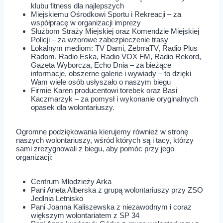
klubu fitness dla najlepszych
Miejskiemu Ośrodkowi Sportu i Rekreacji – za
współpracę w organizacji imprezy
Służbom Straży Miejskiej oraz Komendzie Miejskiej
Policji – za wzorowe zabezpieczenie trasy
Lokalnym mediom: TV Dami, ZebrraTV, Radio Plus
Radom, Radio Eska, Radio VOX FM, Radio Rekord,
Gazeta Wyborcza, Echo Dnia – za bieżące
informacje, obszerne galerie i wywiady – to dzięki
Wam wiele osób usłyszało o naszym biegu
Firmie Karen producentowi torebek oraz Basi
Kaczmarzyk – za pomysł i wykonanie oryginalnych
opasek dla wolontariuszy.
Ogromne podziękowania kierujemy również w stronę
naszych wolontariuszy, wśród których są i tacy, którzy
sami zrezygnowali z biegu, aby pomóc przy jego
organizacji:
Centrum Młodzieży Arka
Pani Aneta Alberska z grupą wolontariuszy przy ZSO
Jedlnia Letnisko
Pani Joanna Kaliszewska z niezawodnym i coraz
większym wolontariatem z SP 34