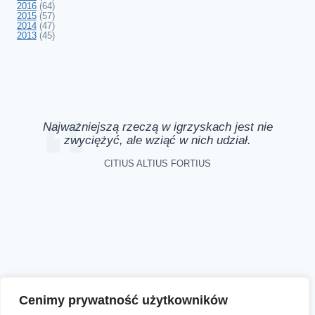
2016
(64)
2015
(57)
2014
(47)
2013
(45)
Najważniejszą rzeczą w igrzyskach jest nie
zwyciężyć, ale wziąć w nich udział.
CITIUS ALTIUS FORTIUS
Aktualności
Zapisy online
Biegi
O nas
Cenimy prywatność użytkowników