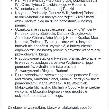
Pani Anna Iwańczyk-Górka z grupą wolontariuszy z
IV LO im. Tytusa Chałubińskiego w Radomiu
Wolontariusze ze Szlachetnej Paczki
Krzysztof Podsiadły, Dariusz Wilk, Andrzej Połoński –
to oni wykonali dla nas tysiące zdjęć i kilka filmów,
dzięki którym bieg na długo pozostanie w naszej
pamięci
Oznakowanie i zabezpieczenie trasy – to Wincenty
Korczak, Jerzy Stobiecki, Dariusz Orczykowski,
Arkadiusz Choroś, Artur Madej, Hubert Kraska, Max
Kapusta, Tadeusz Tymirski – oraz wielu innych,
których nie sposób tu wymienić, a którzy chętnie
odpowiedzieli na naszą prośbę o fizyczne wsparcie w
przygotowaniu biegu
Przygotowanie stadionu (wystrój, brama, dekoracje) –
to wszystko zasługa Jarosława Wojtuniaka i jego
pomocników z Jedlni Letnisko oraz ze
Stowarzyszenia Biegiem Radom!
Biuro zawodów to zawsze chętne do pomocy: Beata
Morawska, Marzena Sobol, Monika Pietrzykowska z
pomocnikami, Maria Witczak, Julia Wojtuniak,
Małgorzata Michalska, Michalina Sobol – to jej piękne
wykonanie Mazurka Dąbrowskiego mogliście
usłyszeć przed startem biegu.
Dziękujemy wszystkim, którzy w jakikolwiek sposób