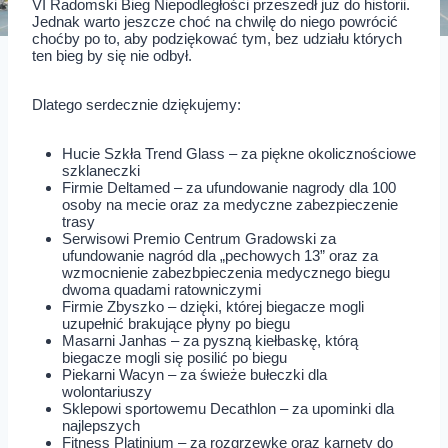
VI Radomski Bieg Niepodległości przeszedł już do historii.
Jednak warto jeszcze choć na chwilę do niego powrócić
choćby po to, aby podziękować tym, bez udziału których
ten bieg by się nie odbył.
Dlatego serdecznie dziękujemy:
Hucie Szkła Trend Glass – za piękne okolicznościowe
szklaneczki
Firmie Deltamed – za ufundowanie nagrody dla 100
osoby na mecie oraz za medyczne zabezpieczenie
trasy
Serwisowi Premio Centrum Gradowski za
ufundowanie nagród dla „pechowych 13” oraz za
wzmocnienie zabezbpieczenia medycznego biegu
dwoma quadami ratowniczymi
Firmie Zbyszko – dzięki, której biegacze mogli
uzupełnić brakujące płyny po biegu
Masarni Janhas – za pyszną kiełbaskę, którą
biegacze mogli się posilić po biegu
Piekarni Wacyn – za świeże bułeczki dla
wolontariuszy
Sklepowi sportowemu Decathlon – za upominki dla
najlepszych
Fitness Platinium – za rozgrzewkę oraz karnety do