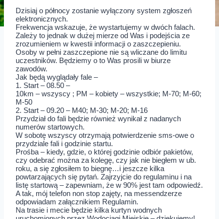
Dzisiaj o północy zostanie wyłączony system zgłoszeń
elektronicznych.
Frekwencja wskazuje, że wystartujemy w dwóch falach.
Zależy to jednak w dużej mierze od Was i podejścia ze
zrozumieniem w kwestii informacji o zaszczepieniu.
Osoby w pełni zaszczepione nie są wliczane do limitu
uczestników. Będziemy o to Was prosili w biurze
zawodów.
Jak będą wyglądały fale –
1. Start – 08.50 –
10km – wszyscy ; PM – kobiety – wszystkie; M-70; M-60;
M-50
2. Start – 09.20 – M40; M-30; M-20; M-16
Przydział do fali będzie również wynikał z nadanych
numerów startowych.
W sobotę wszyscy otrzymają potwierdzenie sms-owe o
przydziale fali i godzinie startu.
Prośba – kiedy, gdzie, o której godzinie odbiór pakietów,
czy odebrać można za kolegę, czy jak nie biegłem w ub.
roku, a się zgłosiłem to biegnę…i jeszcze kilka
powtarzających się pytań. Zajrzyjcie do regulaminu i na
listę startową – zapewniam, że w 90% jest tam odpowiedź.
A tak, mój telefon non stop zajęty, na messendzerze
odpowiadam załącznikiem Regulamin.
Na trasie i mecie będzie kilka kurtyn wodnych
uruchomionych przez Wodociągi Miejskie – dziękujemy!