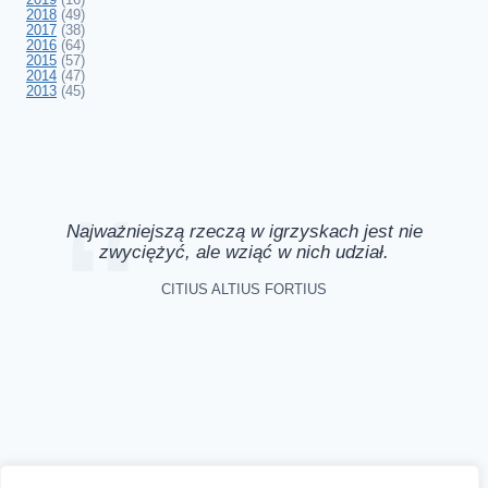
2018
(49)
2017
(38)
2016
(64)
2015
(57)
2014
(47)
2013
(45)
Najważniejszą rzeczą w igrzyskach jest nie
zwyciężyć, ale wziąć w nich udział.
CITIUS ALTIUS FORTIUS
Aktualności
Zapisy online
Biegi
O nas