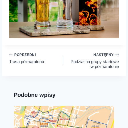
Nawigacja
POPRZEDNI
NASTĘPNY
Trasa półmaratonu
Podział na grupy startowe
wpisu
w półmaratonie
Podobne wpisy