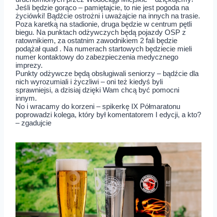
Jeśli będzie gorąco – pamiętajcie, to nie jest pogoda na
życiówki! Bądźcie ostrożni i uważajcie na innych na trasie.
Poza karetką na stadionie, druga będzie w centrum pętli
biegu. Na punktach odżywczych będą pojazdy OSP z
ratownikiem, za ostatnim zawodnikiem 2 fali będzie
podążał quad . Na numerach startowych będziecie mieli
numer kontaktowy do zabezpieczenia medycznego
imprezy.
Punkty odżywcze będą obsługiwali seniorzy – bądźcie dla
nich wyrozumiali i życzliwi – oni też kiedyś byli
sprawniejsi, a dzisiaj dzięki Wam chcą być pomocni
innym.
No i wracamy do korzeni – spikerkę IX Półmaratonu
poprowadzi kolega, który był komentatorem I edycji, a kto?
– zgadujcie